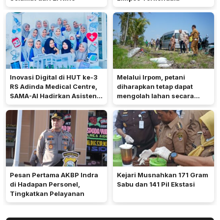
Inovasi Digital di HUT ke-3
Melalui Irpom, petani
RS Adinda Medical Centre,
diharapkan tetap dapat
SAMA-AI Hadirkan Asisten
mengolah lahan secara
Gizi Berbasis AI
optimal meski di tengah
keterbatasan air.
Pesan Pertama AKBP Indra
Kejari Musnahkan 171 Gram
di Hadapan Personel,
Sabu dan 141 Pil Ekstasi
Tingkatkan Pelayanan