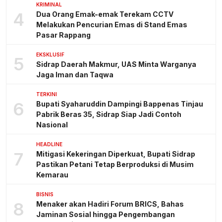
KRIMINAL
4
Dua Orang Emak-emak Terekam CCTV
Melakukan Pencurian Emas di Stand Emas
Pasar Rappang
EKSKLUSIF
5
Sidrap Daerah Makmur, UAS Minta Warganya
Jaga Iman dan Taqwa
TERKINI
6
Bupati Syaharuddin Dampingi Bappenas Tinjau
Pabrik Beras 35, Sidrap Siap Jadi Contoh
Nasional
HEADLINE
7
Mitigasi Kekeringan Diperkuat, Bupati Sidrap
Pastikan Petani Tetap Berproduksi di Musim
Kemarau
BISNIS
8
Menaker akan Hadiri Forum BRICS, Bahas
Jaminan Sosial hingga Pengembangan