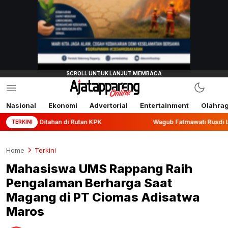
Nasional
Ekonomi
Advertorial
Entertainment
Olahra
ahan di Rutan KPK
Wagub Fatmawati Rusdi Lepas Ekspor 10
TERKINI
Home
Terkini
Mahasiswa UMS Rappang Raih
Pengalaman Berharga Saat
Magang di PT Ciomas Adisatwa
Maros