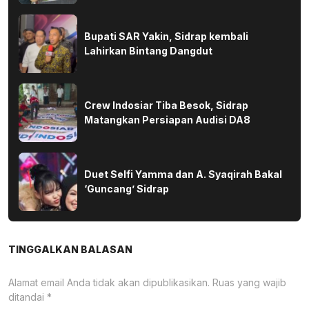
Bupati SAR Yakin, Sidrap kembali
Lahirkan Bintang Dangdut
Crew Indosiar Tiba Besok, Sidrap
Matangkan Persiapan Audisi DA8
Duet Selfi Yamma dan A. Syaqirah Bakal
‘Guncang’ Sidrap
TINGGALKAN BALASAN
Alamat email Anda tidak akan dipublikasikan.
Ruas yang wajib
ditandai
*