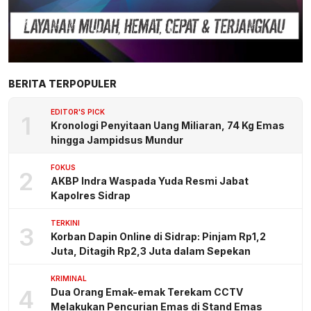
BERITA TERPOPULER
EDITOR'S PICK
1
Kronologi Penyitaan Uang Miliaran, 74 Kg Emas
hingga Jampidsus Mundur
FOKUS
2
AKBP Indra Waspada Yuda Resmi Jabat
Kapolres Sidrap
TERKINI
3
Korban Dapin Online di Sidrap: Pinjam Rp1,2
Juta, Ditagih Rp2,3 Juta dalam Sepekan
KRIMINAL
4
Dua Orang Emak-emak Terekam CCTV
Melakukan Pencurian Emas di Stand Emas