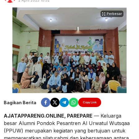
2 April 2025 10:52
Perbesar
Bagikan Berita
Copy Link
AJATAPPARENG.ONLINE, PAREPARE
— Keluarga
besar Alumni Pondok Pesantren Al Urwatul Wutsqaa
(PPUW) merupakan kegiatan yang bertujuan untuk
mempereratkan silaturahmi dan kebersamaan antara