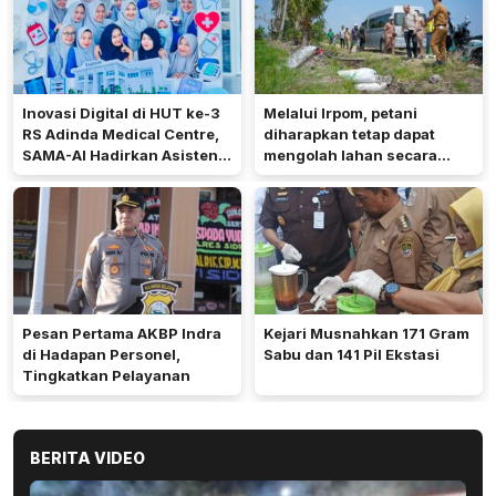
Inovasi Digital di HUT ke-3
Melalui Irpom, petani
RS Adinda Medical Centre,
diharapkan tetap dapat
SAMA-AI Hadirkan Asisten
mengolah lahan secara
Gizi Berbasis AI
optimal meski di tengah
keterbatasan air.
Pesan Pertama AKBP Indra
Kejari Musnahkan 171 Gram
di Hadapan Personel,
Sabu dan 141 Pil Ekstasi
Tingkatkan Pelayanan
BERITA VIDEO