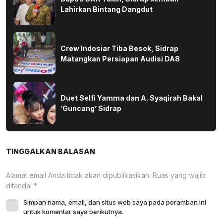
Lahirkan Bintang Dangdut
Crew Indosiar Tiba Besok, Sidrap
Matangkan Persiapan Audisi DA8
Duet Selfi Yamma dan A. Syaqirah Bakal
‘Guncang’ Sidrap
TINGGALKAN BALASAN
Alamat email Anda tidak akan dipublikasikan.
Ruas yang wajib
ditandai
*
Simpan nama, email, dan situs web saya pada peramban ini
untuk komentar saya berikutnya.