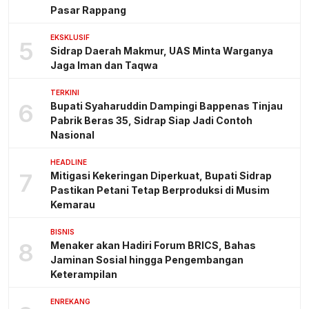
Pasar Rappang
EKSKLUSIF
5
Sidrap Daerah Makmur, UAS Minta Warganya
Jaga Iman dan Taqwa
TERKINI
6
Bupati Syaharuddin Dampingi Bappenas Tinjau
Pabrik Beras 35, Sidrap Siap Jadi Contoh
Nasional
HEADLINE
7
Mitigasi Kekeringan Diperkuat, Bupati Sidrap
Pastikan Petani Tetap Berproduksi di Musim
Kemarau
BISNIS
8
Menaker akan Hadiri Forum BRICS, Bahas
Jaminan Sosial hingga Pengembangan
Keterampilan
ENREKANG