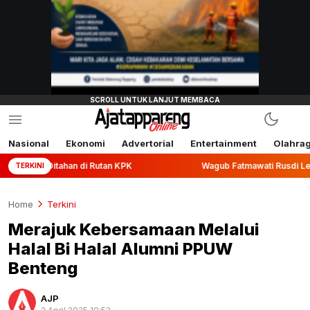
Nasional
Ekonomi
Advertorial
Entertainment
Olahra
di Rutan KPK
Wagub Fatmawati Rusdi Lepas Ekspor 10,2 To
TERKINI
Home
Terkini
Merajuk Kebersamaan Melalui
Halal Bi Halal Alumni PPUW
Benteng
AJP