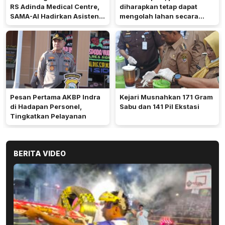
RS Adinda Medical Centre,
diharapkan tetap dapat
SAMA-AI Hadirkan Asisten
mengolah lahan secara
Gizi Berbasis AI
optimal meski di tengah
keterbatasan air.
Pesan Pertama AKBP Indra
Kejari Musnahkan 171 Gram
di Hadapan Personel,
Sabu dan 141 Pil Ekstasi
Tingkatkan Pelayanan
BERITA VIDEO