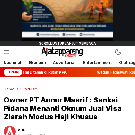
Nasional
Ekonomi
Advertorial
Entertainment
Olahra
i Ditahan di Rutan KPK
Wagub Fatmawati Rusdi Lepas Eksp
TERKINI
Home
Eksklusif
Owner PT Annur Maarif : Sanksi
Pidana Menanti Oknum Jual Visa
Ziarah Modus Haji Khusus
AJP