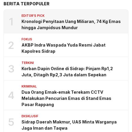
BERITA TERPOPULER
EDITOR'S PICK
1
Kronologi Penyitaan Uang Miliaran, 74 Kg Emas
hingga Jampidsus Mundur
FOKUS
2
AKBP Indra Waspada Yuda Resmi Jabat
Kapolres Sidrap
TERKINI
3
Korban Dapin Online di Sidrap: Pinjam Rp1,2
Juta, Ditagih Rp2,3 Juta dalam Sepekan
KRIMINAL
4
Dua Orang Emak-emak Terekam CCTV
Melakukan Pencurian Emas di Stand Emas
Pasar Rappang
EKSKLUSIF
5
Sidrap Daerah Makmur, UAS Minta Warganya
Jaga Iman dan Taqwa