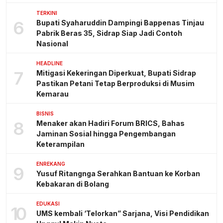
TERKINI
6
Bupati Syaharuddin Dampingi Bappenas Tinjau
Pabrik Beras 35, Sidrap Siap Jadi Contoh
Nasional
HEADLINE
7
Mitigasi Kekeringan Diperkuat, Bupati Sidrap
Pastikan Petani Tetap Berproduksi di Musim
Kemarau
BISNIS
8
Menaker akan Hadiri Forum BRICS, Bahas
Jaminan Sosial hingga Pengembangan
Keterampilan
ENREKANG
9
Yusuf Ritangnga Serahkan Bantuan ke Korban
Kebakaran di Bolang
EDUKASI
10
UMS kembali ‘Telorkan” Sarjana, Visi Pendidikan