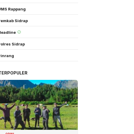
UMS Rappang
Pemkab Sidrap
Headline
olres Sidrap
Pinrang
TERPOPULER