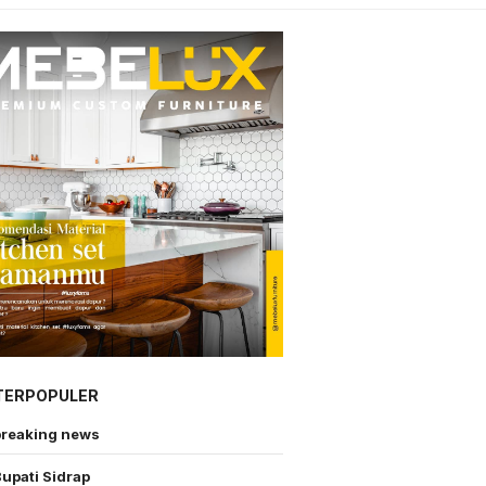
TERPOPULER
breaking news
upati Sidrap