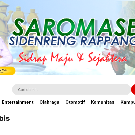
Entertainment
Olahraga
Otomotif
Komunitas
Kamp
bis