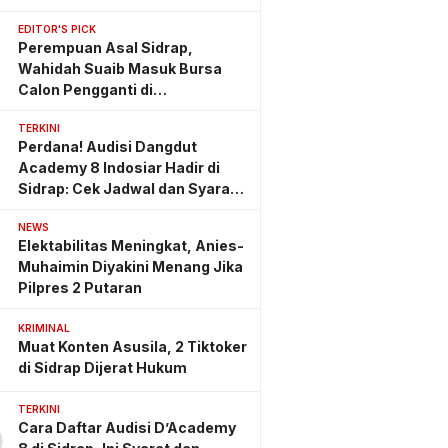
EDITOR'S PICK
Perempuan Asal Sidrap,
Wahidah Suaib Masuk Bursa
Calon Pengganti di
Ombudsman RI
TERKINI
Perdana! Audisi Dangdut
Academy 8 Indosiar Hadir di
Sidrap: Cek Jadwal dan Syarat
Lengkapnya
NEWS
Elektabilitas Meningkat, Anies-
Muhaimin Diyakini Menang Jika
Pilpres 2 Putaran
KRIMINAL
Muat Konten Asusila, 2 Tiktoker
di Sidrap Dijerat Hukum
TERKINI
Cara Daftar Audisi D’Academy
0