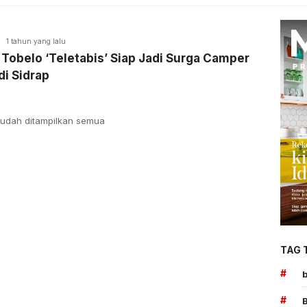
1 tahun yang lalu
 Tobelo ‘Teletabis’ Siap Jadi Surga Camper
di Sidrap
udah ditampilkan semua
TAG 
#
#
B