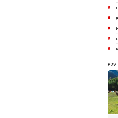
#
#
#
#
P
#
POS 