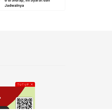
8 di Sidrap, Ini Syarat dan
Jadwalnya
TUTUP