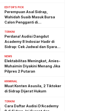
EDITOR'S PICK
Perempuan Asal Sidrap,
Wahidah Suaib Masuk Bursa
Calon Pengganti di
Ombudsman RI
TERKINI
Perdana! Audisi Dangdut
Academy 8 Indosiar Hadir di
Sidrap: Cek Jadwal dan Syarat
Lengkapnya
NEWS
Elektabilitas Meningkat, Anies-
Muhaimin Diyakini Menang Jika
Pilpres 2 Putaran
KRIMINAL
Muat Konten Asusila, 2 Tiktoker
di Sidrap Dijerat Hukum
TERKINI
Cara Daftar Audisi D’Academy
0