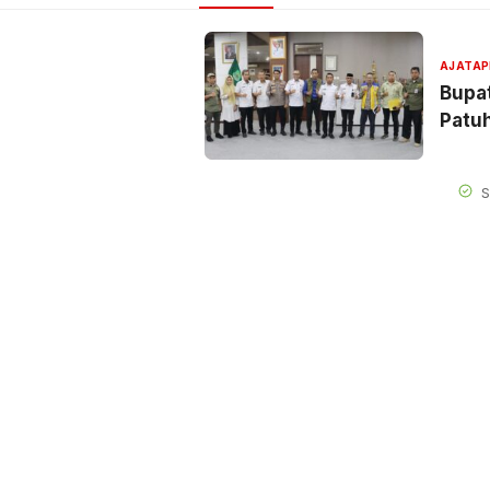
AJATAP
Bupa
Patuh
S