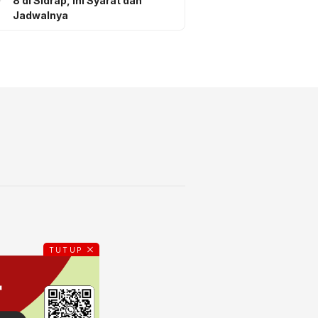
8 di Sidrap, Ini Syarat dan
Jadwalnya
TUTUP