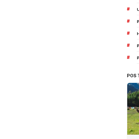
#
#
#
#
P
#
POS 