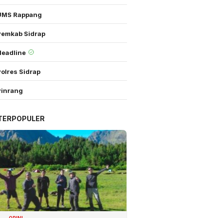
UMS Rappang
Pemkab Sidrap
Headline
olres Sidrap
Pinrang
TERPOPULER