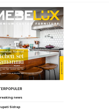
TERPOPULER
breaking news
upati Sidrap