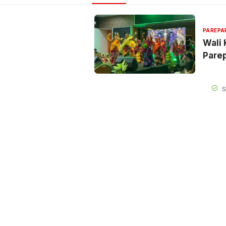
PAREPA
Wali 
Pare
S