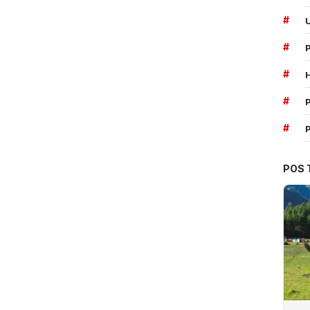
#
#
#
#
P
#
POS 