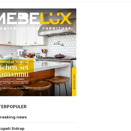
TERPOPULER
breaking news
upati Sidrap