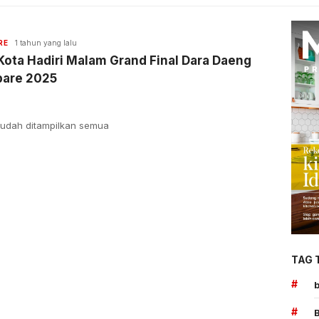
RE
1 tahun yang lalu
Kota Hadiri Malam Grand Final Dara Daeng
pare 2025
udah ditampilkan semua
TAG 
#
#
B