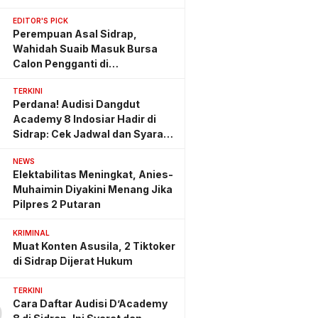
EDITOR'S PICK
Perempuan Asal Sidrap,
Wahidah Suaib Masuk Bursa
Calon Pengganti di
Ombudsman RI
TERKINI
Perdana! Audisi Dangdut
Academy 8 Indosiar Hadir di
Sidrap: Cek Jadwal dan Syarat
Lengkapnya
NEWS
Elektabilitas Meningkat, Anies-
Muhaimin Diyakini Menang Jika
Pilpres 2 Putaran
KRIMINAL
Muat Konten Asusila, 2 Tiktoker
di Sidrap Dijerat Hukum
TERKINI
Cara Daftar Audisi D’Academy
0