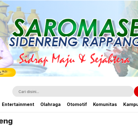
Entertainment
Olahraga
Otomotif
Komunitas
Kamp
aeng