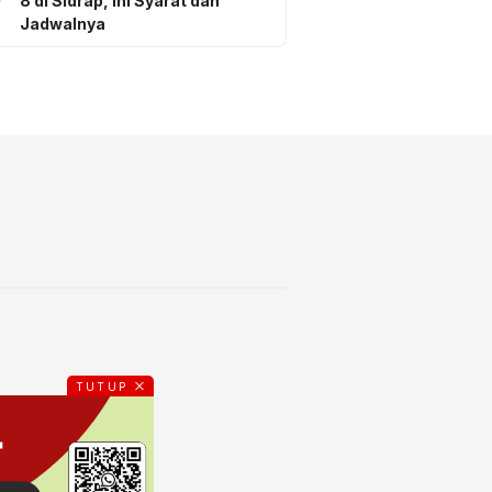
8 di Sidrap, Ini Syarat dan
Jadwalnya
TUTUP