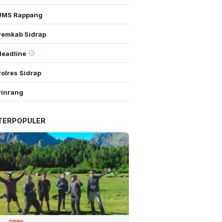
UMS Rappang
Pemkab Sidrap
Headline
olres Sidrap
Pinrang
TERPOPULER