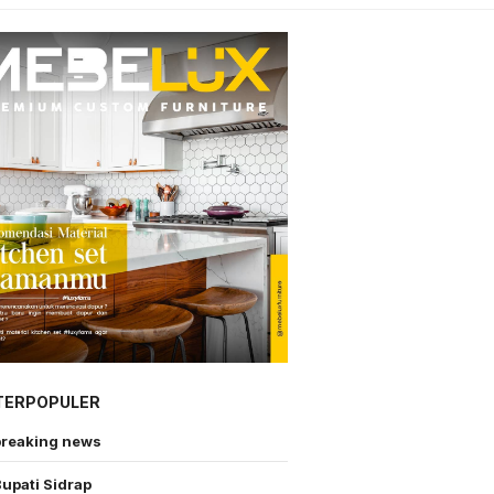
TERPOPULER
breaking news
upati Sidrap