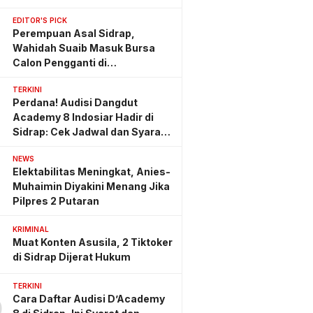
EDITOR'S PICK
Perempuan Asal Sidrap,
Wahidah Suaib Masuk Bursa
Calon Pengganti di
Ombudsman RI
TERKINI
Perdana! Audisi Dangdut
Academy 8 Indosiar Hadir di
Sidrap: Cek Jadwal dan Syarat
Lengkapnya
NEWS
Elektabilitas Meningkat, Anies-
Muhaimin Diyakini Menang Jika
Pilpres 2 Putaran
KRIMINAL
Muat Konten Asusila, 2 Tiktoker
di Sidrap Dijerat Hukum
TERKINI
Cara Daftar Audisi D’Academy
0