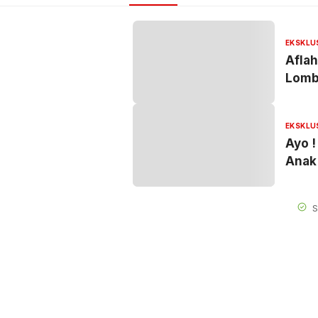
EKSKLU
Aflah
Lomba
EKSKLU
Ayo !
Anak
S