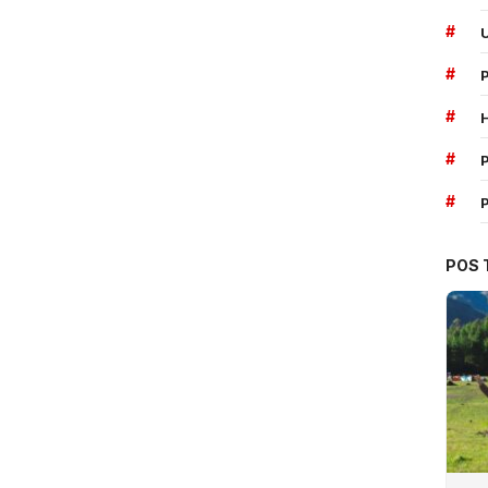
#
#
#
#
P
#
POS 