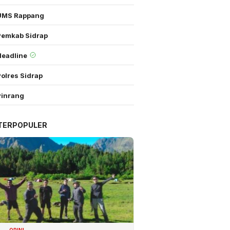
UMS Rappang
Pemkab Sidrap
Headline
olres Sidrap
Pinrang
TERPOPULER