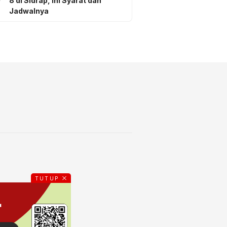
8 di Sidrap, Ini Syarat dan
Jadwalnya
TUTUP