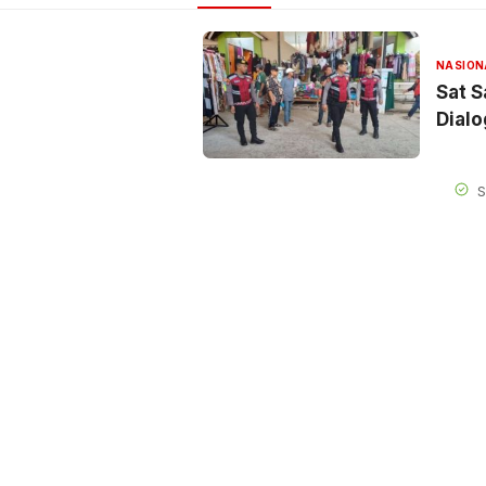
NASION
Sat S
Dialo
S