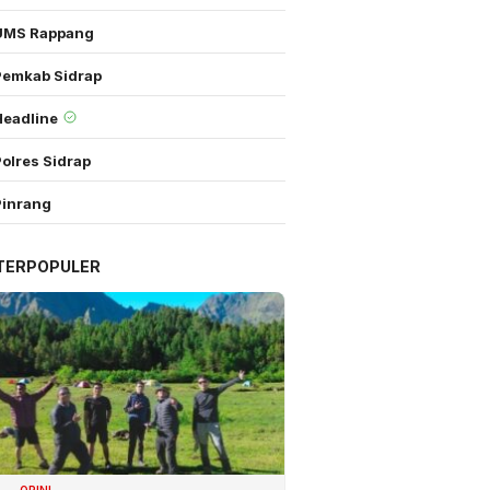
UMS Rappang
Pemkab Sidrap
Headline
olres Sidrap
Pinrang
TERPOPULER