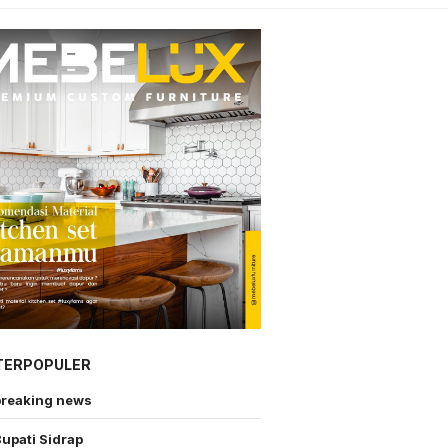
TERPOPULER
breaking news
upati Sidrap