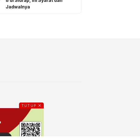
8 di Sidrap, Ini Syarat dan
Jadwalnya
TUTUP