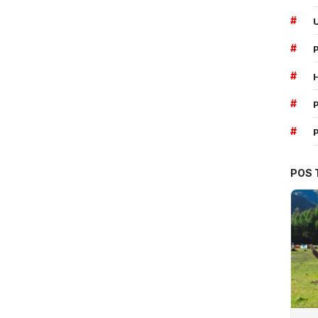
#
#
#
#
P
#
POS 