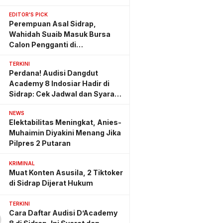
EDITOR'S PICK
Perempuan Asal Sidrap,
Wahidah Suaib Masuk Bursa
Calon Pengganti di
Ombudsman RI
TERKINI
Perdana! Audisi Dangdut
Academy 8 Indosiar Hadir di
Sidrap: Cek Jadwal dan Syarat
Lengkapnya
NEWS
Elektabilitas Meningkat, Anies-
Muhaimin Diyakini Menang Jika
Pilpres 2 Putaran
KRIMINAL
Muat Konten Asusila, 2 Tiktoker
di Sidrap Dijerat Hukum
TERKINI
Cara Daftar Audisi D’Academy
0