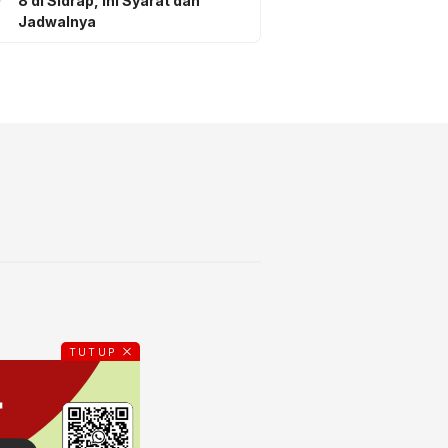
8 di Sidrap, Ini Syarat dan
Jadwalnya
TUTUP