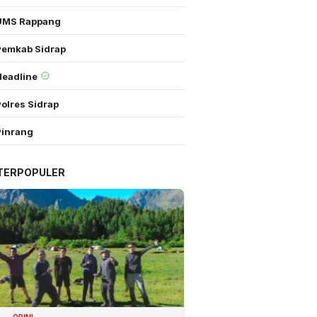
UMS Rappang
Pemkab Sidrap
Headline
olres Sidrap
Pinrang
TERPOPULER