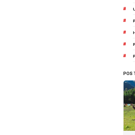
#
#
#
#
P
#
POS 