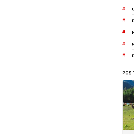
#
#
#
#
P
#
POS 