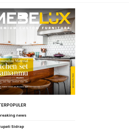
TERPOPULER
breaking news
upati Sidrap