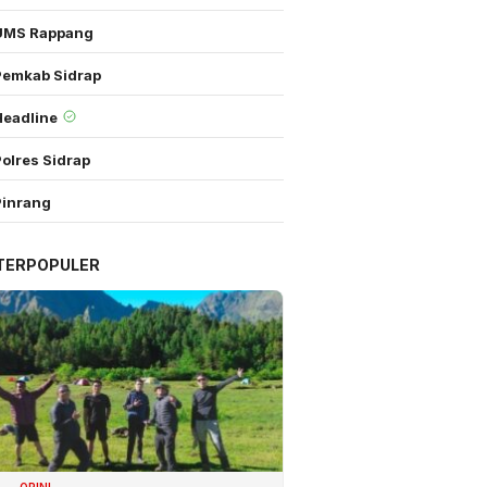
UMS Rappang
Pemkab Sidrap
Headline
olres Sidrap
Pinrang
TERPOPULER