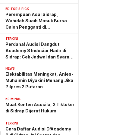
EDITOR'S PICK
Perempuan Asal Sidrap,
Wahidah Suaib Masuk Bursa
Calon Pengganti di
Ombudsman RI
TERKINI
Perdana! Audisi Dangdut
Academy 8 Indosiar Hadir di
Sidrap: Cek Jadwal dan Syarat
Lengkapnya
NEWS
Elektabilitas Meningkat, Anies-
Muhaimin Diyakini Menang Jika
Pilpres 2 Putaran
KRIMINAL
Muat Konten Asusila, 2 Tiktoker
di Sidrap Dijerat Hukum
TERKINI
Cara Daftar Audisi D’Academy
0