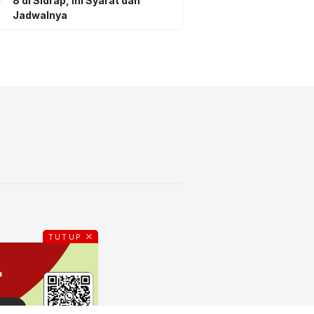
8 di Sidrap, Ini Syarat dan
Jadwalnya
TUTUP