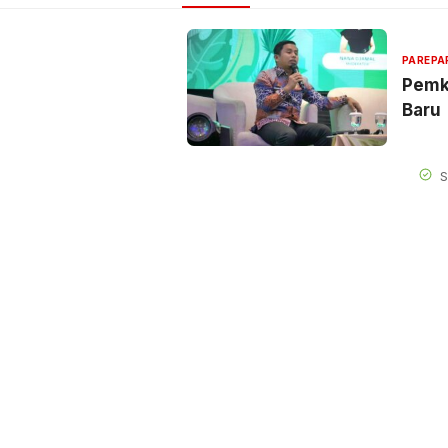
PAREPA
Pemk
Baru
S