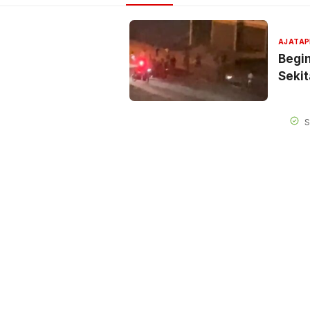
AJATAP
Begin
Seki
S