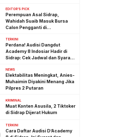
EDITOR'S PICK
Perempuan Asal Sidrap,
Wahidah Suaib Masuk Bursa
Calon Pengganti di
Ombudsman RI
TERKINI
Perdana! Audisi Dangdut
Academy 8 Indosiar Hadir di
Sidrap: Cek Jadwal dan Syarat
Lengkapnya
NEWS
Elektabilitas Meningkat, Anies-
Muhaimin Diyakini Menang Jika
Pilpres 2 Putaran
KRIMINAL
Muat Konten Asusila, 2 Tiktoker
di Sidrap Dijerat Hukum
TERKINI
Cara Daftar Audisi D’Academy
0