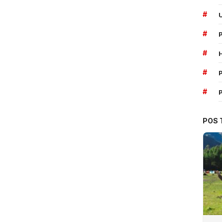
#
#
#
#
P
#
POS 