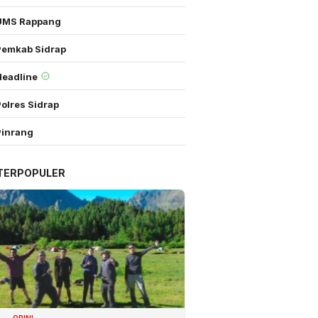
UMS Rappang
Pemkab Sidrap
Headline
olres Sidrap
Pinrang
TERPOPULER