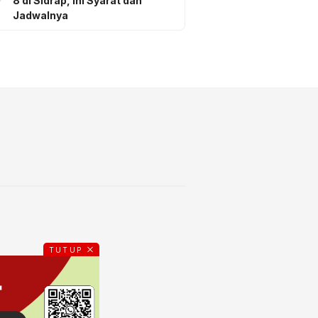
8 di Sidrap, Ini Syarat dan
Jadwalnya
TUTUP