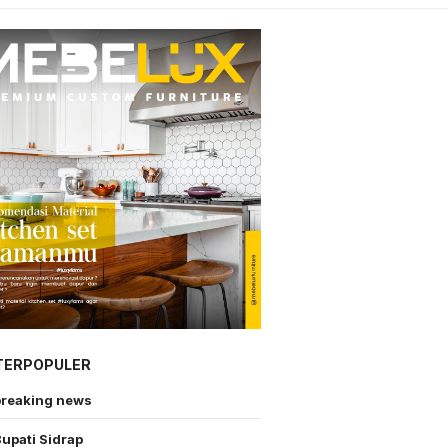
TERPOPULER
breaking news
upati Sidrap