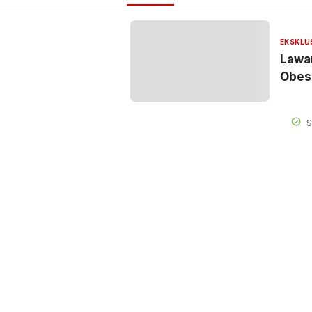
EKSKLU
Lawar
Obes
S