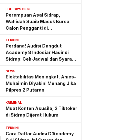
EDITOR'S PICK
Perempuan Asal Sidrap,
Wahidah Suaib Masuk Bursa
Calon Pengganti di
Ombudsman RI
TERKINI
Perdana! Audisi Dangdut
Academy 8 Indosiar Hadir di
Sidrap: Cek Jadwal dan Syarat
Lengkapnya
NEWS
Elektabilitas Meningkat, Anies-
Muhaimin Diyakini Menang Jika
Pilpres 2 Putaran
KRIMINAL
Muat Konten Asusila, 2 Tiktoker
di Sidrap Dijerat Hukum
TERKINI
Cara Daftar Audisi D’Academy
0