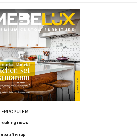
TERPOPULER
breaking news
upati Sidrap