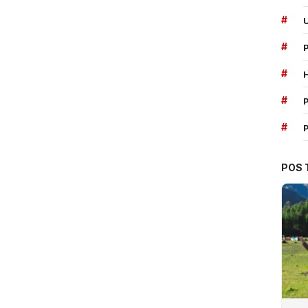
#
#
#
#
P
#
POS 