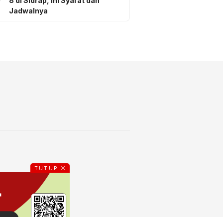
8 di Sidrap, Ini Syarat dan
Jadwalnya
TUTUP