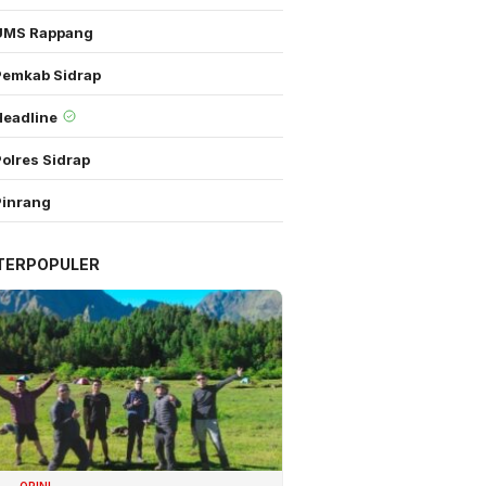
UMS Rappang
Pemkab Sidrap
Headline
olres Sidrap
Pinrang
TERPOPULER