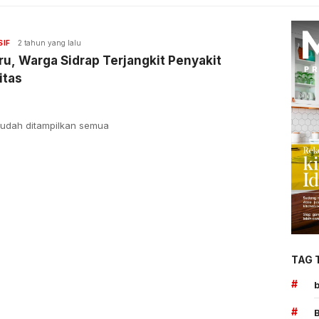
SIF
2 tahun yang lalu
u, Warga Sidrap Terjangkit Penyakit
itas
udah ditampilkan semua
TAG 
#
#
B