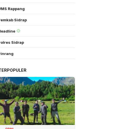
UMS Rappang
Pemkab Sidrap
Headline
olres Sidrap
Pinrang
TERPOPULER