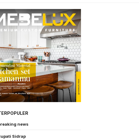
TERPOPULER
breaking news
upati Sidrap