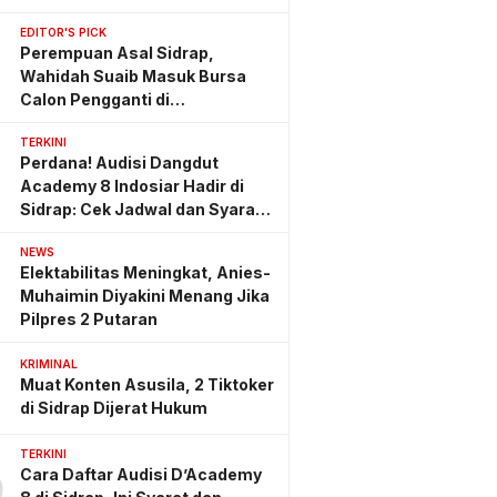
EDITOR'S PICK
Perempuan Asal Sidrap,
Wahidah Suaib Masuk Bursa
Calon Pengganti di
Ombudsman RI
TERKINI
Perdana! Audisi Dangdut
Academy 8 Indosiar Hadir di
Sidrap: Cek Jadwal dan Syarat
Lengkapnya
NEWS
Elektabilitas Meningkat, Anies-
Muhaimin Diyakini Menang Jika
Pilpres 2 Putaran
KRIMINAL
Muat Konten Asusila, 2 Tiktoker
di Sidrap Dijerat Hukum
TERKINI
Cara Daftar Audisi D’Academy
0