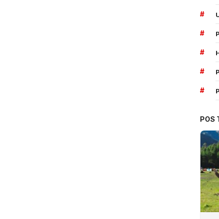
#
#
#
#
P
#
POS 