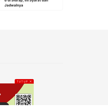
8 di Sidrap, Ini Syarat dan
Jadwalnya
TUTUP