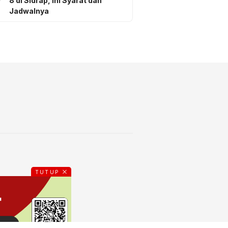
8 di Sidrap, Ini Syarat dan
Jadwalnya
TUTUP