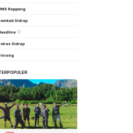
UMS Rappang
Pemkab Sidrap
Headline
olres Sidrap
Pinrang
TERPOPULER