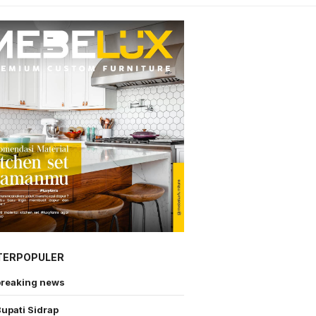
TERPOPULER
breaking news
upati Sidrap