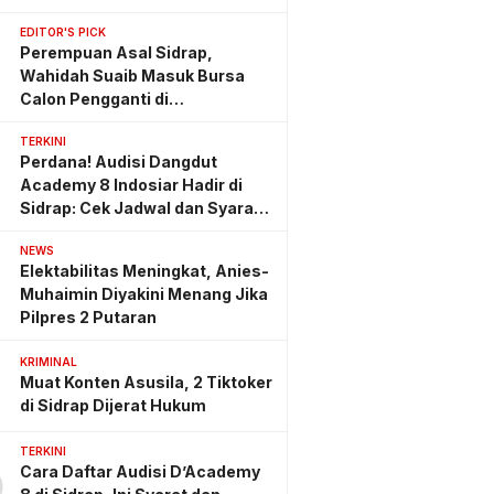
EDITOR'S PICK
Perempuan Asal Sidrap,
Wahidah Suaib Masuk Bursa
Calon Pengganti di
Ombudsman RI
TERKINI
Perdana! Audisi Dangdut
Academy 8 Indosiar Hadir di
Sidrap: Cek Jadwal dan Syarat
Lengkapnya
NEWS
Elektabilitas Meningkat, Anies-
Muhaimin Diyakini Menang Jika
Pilpres 2 Putaran
KRIMINAL
Muat Konten Asusila, 2 Tiktoker
di Sidrap Dijerat Hukum
TERKINI
Cara Daftar Audisi D’Academy
0