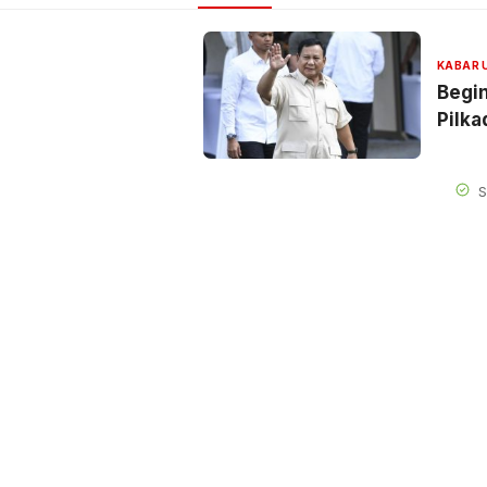
KABAR
Begin
Pilka
S