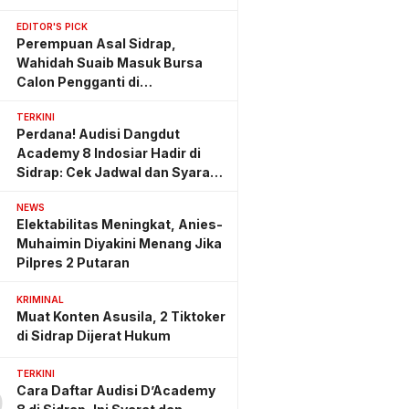
EDITOR'S PICK
Perempuan Asal Sidrap,
Wahidah Suaib Masuk Bursa
Calon Pengganti di
Ombudsman RI
TERKINI
Perdana! Audisi Dangdut
Academy 8 Indosiar Hadir di
Sidrap: Cek Jadwal dan Syarat
Lengkapnya
NEWS
Elektabilitas Meningkat, Anies-
Muhaimin Diyakini Menang Jika
Pilpres 2 Putaran
KRIMINAL
Muat Konten Asusila, 2 Tiktoker
di Sidrap Dijerat Hukum
TERKINI
Cara Daftar Audisi D’Academy
0