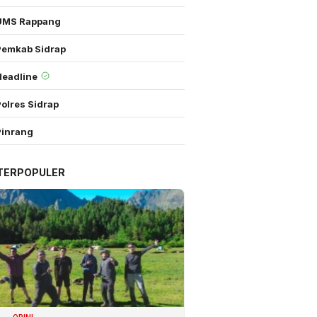
UMS Rappang
Pemkab Sidrap
Headline
olres Sidrap
Pinrang
TERPOPULER