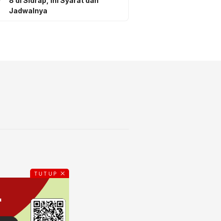
8 di Sidrap, Ini Syarat dan
Jadwalnya
TUTUP