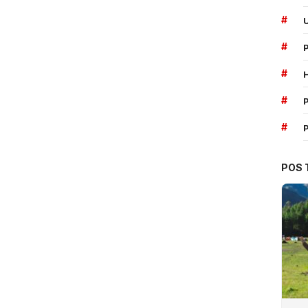
#
#
#
#
P
#
POS 