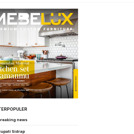
TERPOPULER
breaking news
upati Sidrap