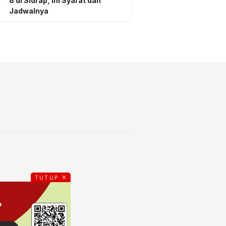
8 di Sidrap, Ini Syarat dan
Jadwalnya
TUTUP