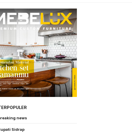
TERPOPULER
breaking news
upati Sidrap