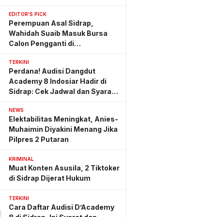
EDITOR'S PICK
Perempuan Asal Sidrap,
Wahidah Suaib Masuk Bursa
Calon Pengganti di
Ombudsman RI
TERKINI
Perdana! Audisi Dangdut
Academy 8 Indosiar Hadir di
Sidrap: Cek Jadwal dan Syarat
Lengkapnya
NEWS
Elektabilitas Meningkat, Anies-
Muhaimin Diyakini Menang Jika
Pilpres 2 Putaran
KRIMINAL
Muat Konten Asusila, 2 Tiktoker
di Sidrap Dijerat Hukum
TERKINI
Cara Daftar Audisi D’Academy
0