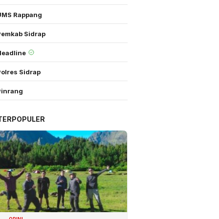
UMS Rappang
Pemkab Sidrap
Headline
olres Sidrap
Pinrang
TERPOPULER