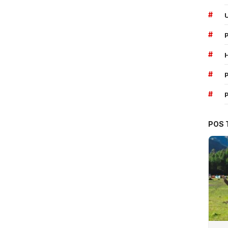
#
#
#
#
P
#
POS 