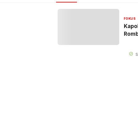
FOKUS
Kapol
Romb
S