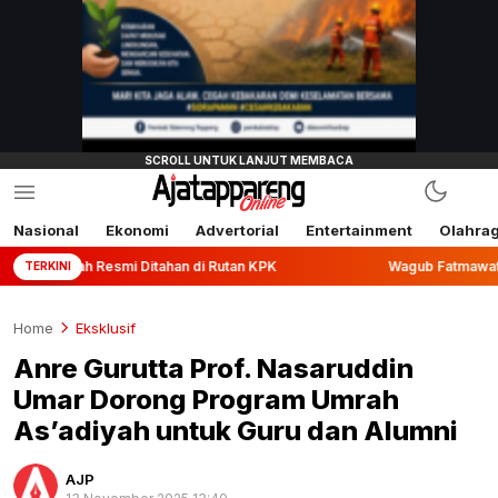
Nasional
Ekonomi
Advertorial
Entertainment
Olahra
Resmi Ditahan di Rutan KPK
Wagub Fatmawati Rusdi Lepas 
TERKINI
Home
Eksklusif
Anre Gurutta Prof. Nasaruddin
Umar Dorong Program Umrah
As’adiyah untuk Guru dan Alumni
AJP