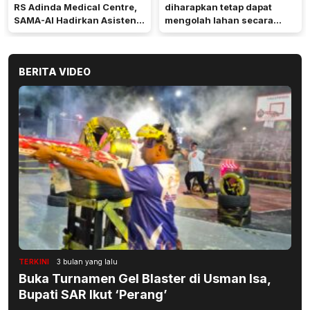
RS Adinda Medical Centre,
diharapkan tetap dapat
SAMA-AI Hadirkan Asisten
mengolah lahan secara
Gizi Berbasis AI
optimal meski di tengah
keterbatasan air.
BERITA VIDEO
TERKINI
3 bulan yang lalu
Buka Turnamen Gel Blaster di Usman Isa,
Bupati SAR Ikut ‘Perang’