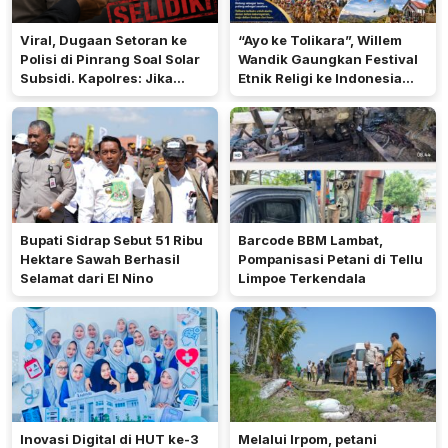
Viral, Dugaan Setoran ke
“Ayo ke Tolikara”, Willem
Polisi di Pinrang Soal Solar
Wandik Gaungkan Festival
Subsidi. Kapolres: Jika
Etnik Religi ke Indonesia
Terbukti Akan Diproses
dan Dunia
Bupati Sidrap Sebut 51 Ribu
Barcode BBM Lambat,
Hektare Sawah Berhasil
Pompanisasi Petani di Tellu
Selamat dari El Nino
Limpoe Terkendala
Inovasi Digital di HUT ke-3
Melalui Irpom, petani