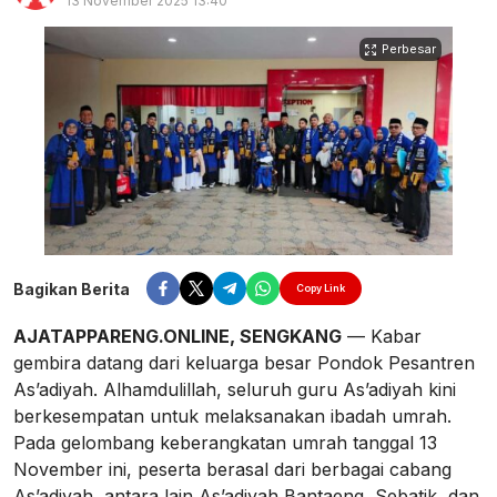
13 November 2025 13:40
Perbesar
Bagikan Berita
Copy Link
AJATAPPARENG.ONLINE, SENGKANG
— Kabar
gembira datang dari keluarga besar Pondok Pesantren
As’adiyah. Alhamdulillah, seluruh guru As’adiyah kini
berkesempatan untuk melaksanakan ibadah umrah.
Pada gelombang keberangkatan umrah tanggal 13
November ini, peserta berasal dari berbagai cabang
As’adiyah, antara lain As’adiyah Bantaeng, Sebatik, dan