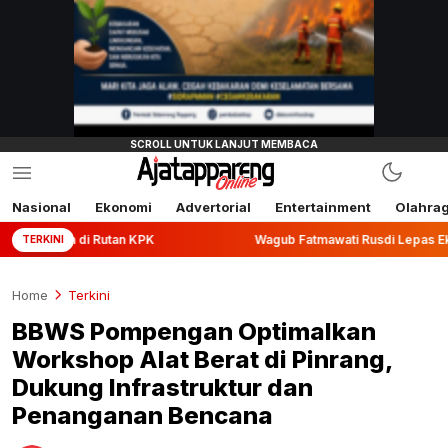
Nasional
Ekonomi
Advertorial
Entertainment
Olahra
 Rutan KPK
Wagub Fatmawati Rusdi Lepas Ekspor 10,2 Ton 
TERKINI
Home
Terkini
BBWS Pompengan Optimalkan
Workshop Alat Berat di Pinrang,
Dukung Infrastruktur dan
Penanganan Bencana