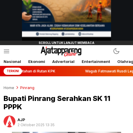
Nasional
Ekonomi
Advertorial
Entertainment
Olahra
an di Rutan KPK
Wagub Fatmawati Rusdi Lepas Ekspor 10,2
TERKINI
Home
Pinrang
Bupati Pinrang Serahkan SK 11
PPPK
AJP
2 Oktober 2025 13:35