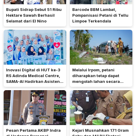
Bupati Sidrap Sebut 51 Ribu
Barcode BBM Lambat,
Hektare Sawah Berhasil
Pompanisasi Petani di Tellu
Selamat dari El Nino
Limpoe Terkendala
Inovasi Digital di HUT ke-3
Melalui Irpom, petani
RS Adinda Medical Centre,
diharapkan tetap dapat
SAMA-AI Hadirkan Asisten
mengolah lahan secara
Gizi Berbasis AI
optimal meski di tengah
keterbatasan air.
Pesan Pertama AKBP Indra
Kejari Musnahkan 171 Gram