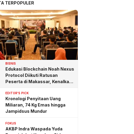
TA TERPOPULER
BISNIS
Edukasi Blockchain Noah Nexus
Protocol Diikuti Ratusan
Peserta di Makassar, Kenalkan
Investasi yang Benar
EDITOR'S PICK
Kronologi Penyitaan Uang
Miliaran, 74 Kg Emas hingga
Jampidsus Mundur
FOKUS
AKBP Indra Waspada Yuda