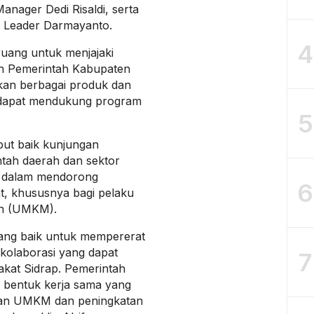
anager Dedi Risaldi, serta
m Leader Darmayanto.
4
ruang untuk menjajaki
an Pemerintah Kabupaten
kan berbagai produk dan
 dapat mendukung program
5
but baik kunjungan
intah daerah dan sektor
g dalam mendorong
6
, khususnya bagi pelaku
ah (UMKM).
yang baik untuk mempererat
kolaborasi yang dapat
7
kat Sidrap. Pemerintah
 bentuk kerja sama yang
n UMKM dan peningkatan