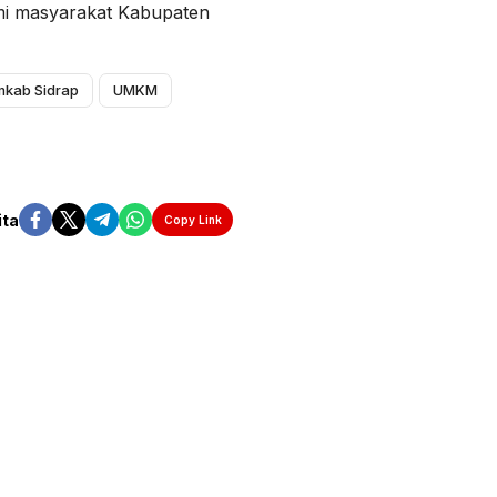
i masyarakat Kabupaten
kab Sidrap
UMKM
ita
Copy Link