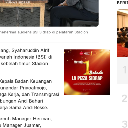
BERI
 menerima audiens BSI SIdrap di pelataran Stadion
ang, Syaharuddin Alrif
ariah Indonesia (BSI) di
sebelah timur Stadion
1
i Kepala Badan Keuangan
unandar Priyoatmojo,
ga Kerja, dan Transmigrasi
2
bungan Andi Bahari
erja Sama Andi Besse.
Branch Manager Herman,
3
ip Manager Jusmar,