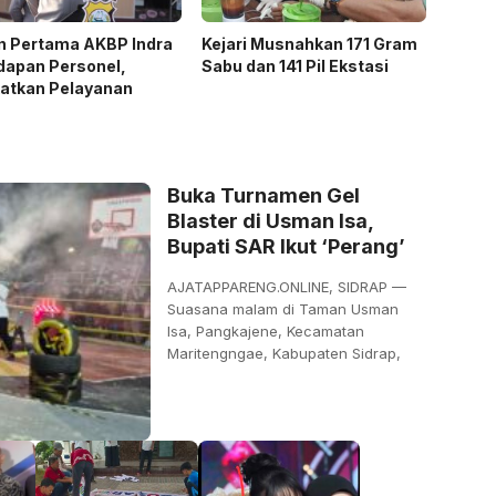
n Pertama AKBP Indra
Kejari Musnahkan 171 Gram
dapan Personel,
Sabu dan 141 Pil Ekstasi
katkan Pelayanan
Buka Turnamen Gel
Blaster di Usman Isa,
Bupati SAR Ikut ‘Perang’
AJATAPPARENG.ONLINE, SIDRAP —
Suasana malam di Taman Usman
Isa, Pangkajene, Kecamatan
Maritengngae, Kabupaten Sidrap,