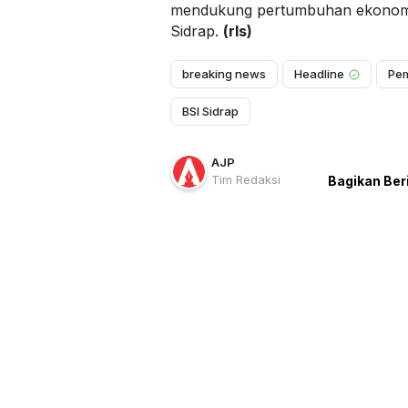
mendukung pertumbuhan ekonom
Sidrap.
(rls)
breaking news
Headline
Pem
BSI Sidrap
AJP
Tim Redaksi
Bagikan Ber