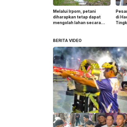
Melalui Irpom, petani
Pesa
diharapkan tetap dapat
di Ha
mengolah lahan secara
Ting
optimal meski di tengah
keterbatasan air.
BERITA VIDEO