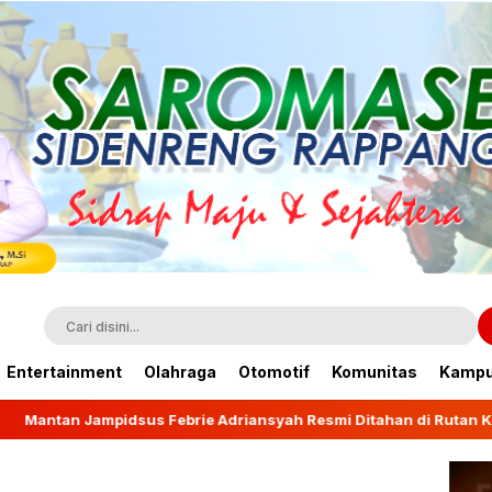
Entertainment
Olahraga
Otomotif
Komunitas
Kamp
 Adriansyah Resmi Ditahan di Rutan KPK
Wagub Fatm