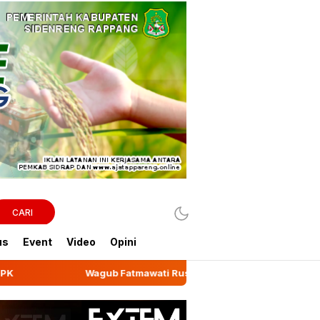
CARI
us
Event
Video
Opini
awati Rusdi Lepas Ekspor 10,2 Ton Kemiri Luwu ke Jeddah