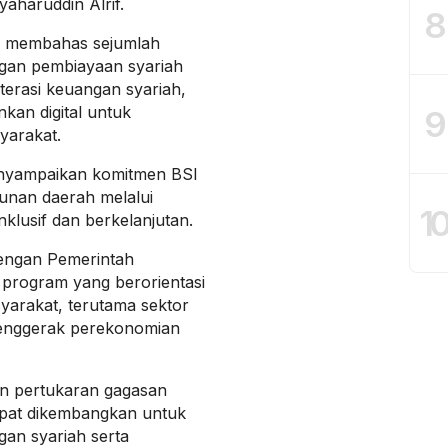
yaharuddin Alrif.
8
ak membahas sejumlah
ngan pembiayaan syariah
terasi keuangan syariah,
kan digital untuk
9
yarakat.
yampaikan komitmen BSI
nan daerah melalui
1
klusif dan berkelanjutan.
dengan Pemerintah
 program yang berorientasi
arakat, terutama sektor
enggerak perekonomian
dan pertukaran gagasan
dapat dikembangkan untuk
an syariah serta