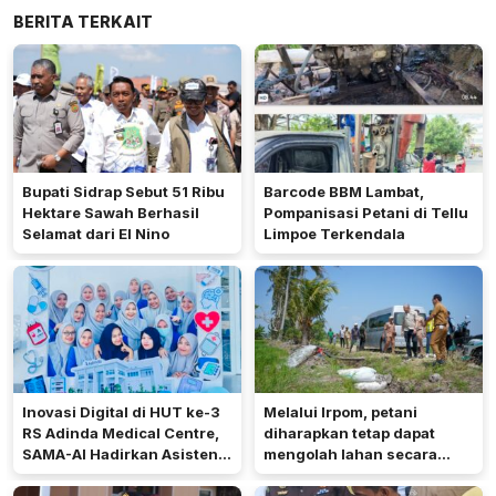
BERITA TERKAIT
Bupati Sidrap Sebut 51 Ribu
Barcode BBM Lambat,
Hektare Sawah Berhasil
Pompanisasi Petani di Tellu
Selamat dari El Nino
Limpoe Terkendala
Inovasi Digital di HUT ke-3
Melalui Irpom, petani
RS Adinda Medical Centre,
diharapkan tetap dapat
SAMA-AI Hadirkan Asisten
mengolah lahan secara
Gizi Berbasis AI
optimal meski di tengah
keterbatasan air.