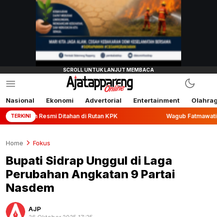
Nasional
Ekonomi
Advertorial
Entertainment
Olahra
i Ditahan di Rutan KPK
Wagub Fatmawati Rusdi Lepas Eksp
TERKINI
Home
Fokus
Bupati Sidrap Unggul di Laga
Perubahan Angkatan 9 Partai
Nasdem
AJP