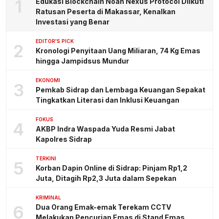
1
Edukasi Blockchain Noah Nexus Protocol Diikuti
Ratusan Peserta di Makassar, Kenalkan
Investasi yang Benar
EDITOR'S PICK
2
Kronologi Penyitaan Uang Miliaran, 74 Kg Emas
hingga Jampidsus Mundur
EKONOMI
3
Pemkab Sidrap dan Lembaga Keuangan Sepakat
Tingkatkan Literasi dan Inklusi Keuangan
FOKUS
4
AKBP Indra Waspada Yuda Resmi Jabat
Kapolres Sidrap
TERKINI
5
Korban Dapin Online di Sidrap: Pinjam Rp1,2
Juta, Ditagih Rp2,3 Juta dalam Sepekan
KRIMINAL
6
Dua Orang Emak-emak Terekam CCTV
Melakukan Pencurian Emas di Stand Emas