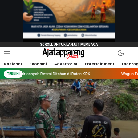
Nasional
Ekonomi
Advertorial
Entertainment
Olahra
e Adriansyah Resmi Ditahan di Rutan KPK
Wagub Fatmawati 
TERKINI