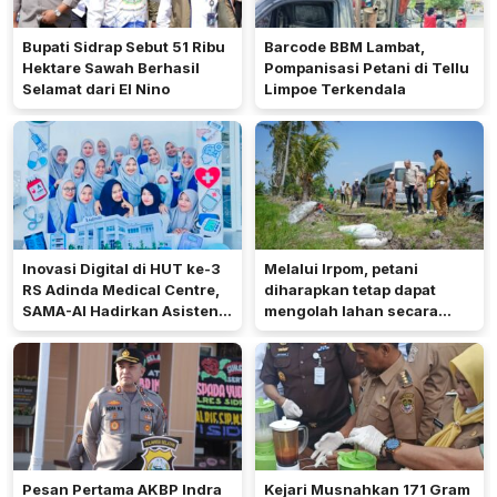
Bupati Sidrap Sebut 51 Ribu
Barcode BBM Lambat,
Hektare Sawah Berhasil
Pompanisasi Petani di Tellu
Selamat dari El Nino
Limpoe Terkendala
Inovasi Digital di HUT ke-3
Melalui Irpom, petani
RS Adinda Medical Centre,
diharapkan tetap dapat
SAMA-AI Hadirkan Asisten
mengolah lahan secara
Gizi Berbasis AI
optimal meski di tengah
keterbatasan air.
Pesan Pertama AKBP Indra
Kejari Musnahkan 171 Gram