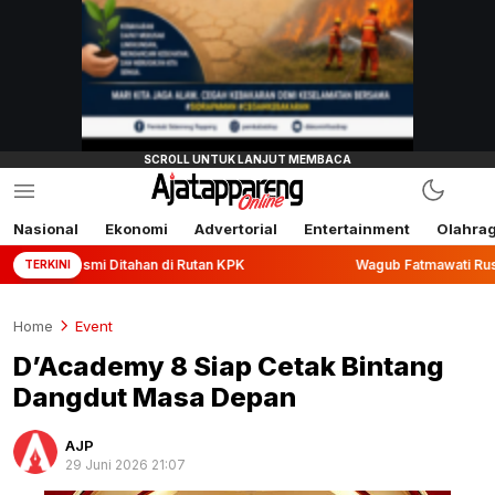
Nasional
Ekonomi
Advertorial
Entertainment
Olahra
ahan di Rutan KPK
Wagub Fatmawati Rusdi Lepas Ekspor 10
TERKINI
Home
Event
D’Academy 8 Siap Cetak Bintang
Dangdut Masa Depan
AJP
29 Juni 2026 21:07