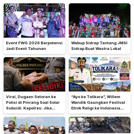
Event FWG 2026 Berpotensi
Wabup Sidrap Tantang JMSI
Jadi Event Tahunan
Sidrap Buat Wastra Lokal
Viral, Dugaan Setoran ke
“Ayo ke Tolikara”, Willem
Polisi di Pinrang Soal Solar
Wandik Gaungkan Festival
Subsidi. Kapolres: Jika
Etnik Religi ke Indonesia
Terbukti Akan Diproses
dan Dunia