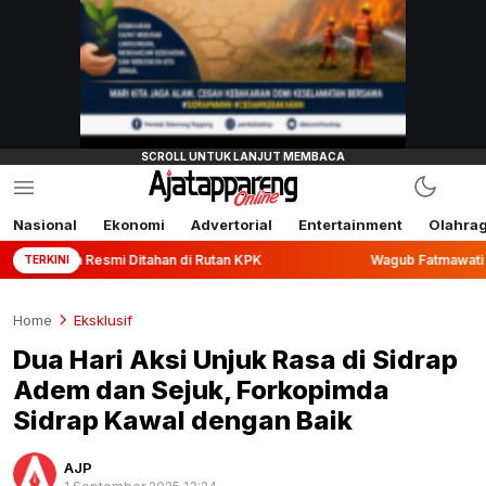
Nasional
Ekonomi
Advertorial
Entertainment
Olahra
mi Ditahan di Rutan KPK
Wagub Fatmawati Rusdi Lepas Eks
TERKINI
Home
Eksklusif
Dua Hari Aksi Unjuk Rasa di Sidrap
Adem dan Sejuk, Forkopimda
Sidrap Kawal dengan Baik
AJP