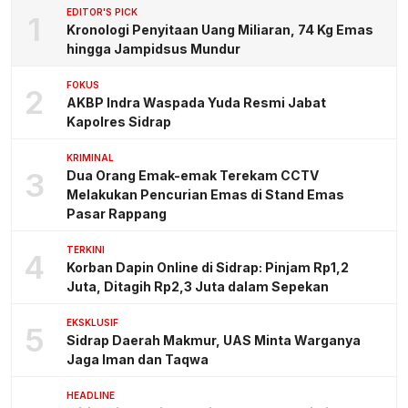
EDITOR'S PICK
1
Kronologi Penyitaan Uang Miliaran, 74 Kg Emas
hingga Jampidsus Mundur
FOKUS
2
AKBP Indra Waspada Yuda Resmi Jabat
Kapolres Sidrap
KRIMINAL
3
Dua Orang Emak-emak Terekam CCTV
Melakukan Pencurian Emas di Stand Emas
Pasar Rappang
TERKINI
4
Korban Dapin Online di Sidrap: Pinjam Rp1,2
Juta, Ditagih Rp2,3 Juta dalam Sepekan
EKSKLUSIF
5
Sidrap Daerah Makmur, UAS Minta Warganya
Jaga Iman dan Taqwa
HEADLINE