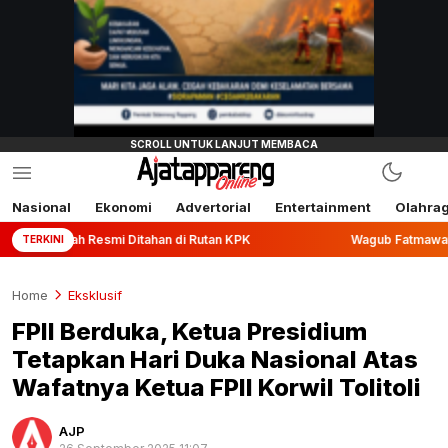
Nasional
Ekonomi
Advertorial
Entertainment
Olahra
esmi Ditahan di Rutan KPK
Wagub Fatmawati Rusdi Lepas E
TERKINI
Home
Eksklusif
FPII Berduka, Ketua Presidium
Tetapkan Hari Duka Nasional Atas
Wafatnya Ketua FPII Korwil Tolitoli
AJP