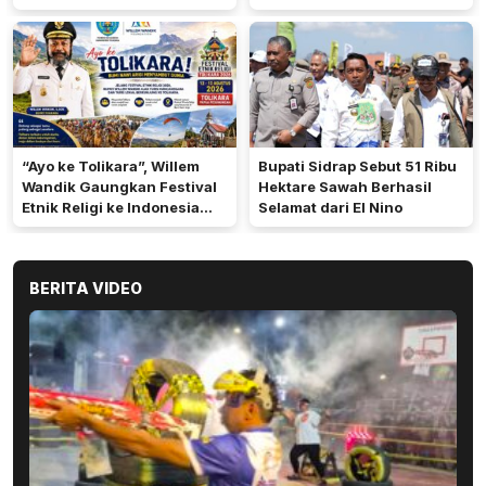
Terbukti Akan Diproses
“Ayo ke Tolikara”, Willem
Bupati Sidrap Sebut 51 Ribu
Wandik Gaungkan Festival
Hektare Sawah Berhasil
Etnik Religi ke Indonesia
Selamat dari El Nino
dan Dunia
BERITA VIDEO