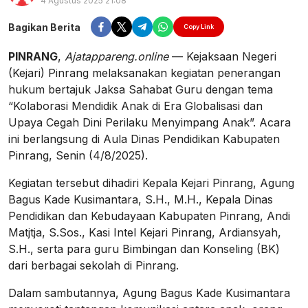
4 Agustus 2025 21:08
Bagikan Berita
Copy Link
PINRANG
,
Ajatappareng.online
— Kejaksaan Negeri
(Kejari) Pinrang melaksanakan kegiatan penerangan
hukum bertajuk Jaksa Sahabat Guru dengan tema
“Kolaborasi Mendidik Anak di Era Globalisasi dan
Upaya Cegah Dini Perilaku Menyimpang Anak”. Acara
ini berlangsung di Aula Dinas Pendidikan Kabupaten
Pinrang, Senin (4/8/2025).
Kegiatan tersebut dihadiri Kepala Kejari Pinrang, Agung
Bagus Kade Kusimantara, S.H., M.H., Kepala Dinas
Pendidikan dan Kebudayaan Kabupaten Pinrang, Andi
Matjtja, S.Sos., Kasi Intel Kejari Pinrang, Ardiansyah,
S.H., serta para guru Bimbingan dan Konseling (BK)
dari berbagai sekolah di Pinrang.
Dalam sambutannya, Agung Bagus Kade Kusimantara