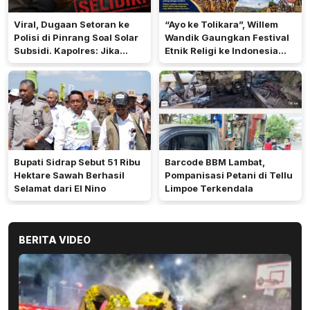
Viral, Dugaan Setoran ke
“Ayo ke Tolikara”, Willem
Polisi di Pinrang Soal Solar
Wandik Gaungkan Festival
Subsidi. Kapolres: Jika
Etnik Religi ke Indonesia
Terbukti Akan Diproses
dan Dunia
Bupati Sidrap Sebut 51 Ribu
Barcode BBM Lambat,
Hektare Sawah Berhasil
Pompanisasi Petani di Tellu
Selamat dari El Nino
Limpoe Terkendala
BERITA VIDEO