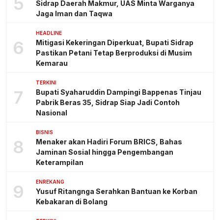
5
Sidrap Daerah Makmur, UAS Minta Warganya
Jaga Iman dan Taqwa
HEADLINE
6
Mitigasi Kekeringan Diperkuat, Bupati Sidrap
Pastikan Petani Tetap Berproduksi di Musim
Kemarau
TERKINI
7
Bupati Syaharuddin Dampingi Bappenas Tinjau
Pabrik Beras 35, Sidrap Siap Jadi Contoh
Nasional
BISNIS
8
Menaker akan Hadiri Forum BRICS, Bahas
Jaminan Sosial hingga Pengembangan
Keterampilan
ENREKANG
9
Yusuf Ritangnga Serahkan Bantuan ke Korban
Kebakaran di Bolang