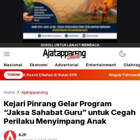
Nasional
Ekonomi
Advertorial
Entertainment
Olahra
Resmi Ditahan di Rutan KPK
Wagub Fatmawati Rusdi Lepas 
TERKINI
Home
Ajatappareng
Kejari Pinrang Gelar Program
“Jaksa Sahabat Guru” untuk Cegah
Perilaku Menyimpang Anak
AJP