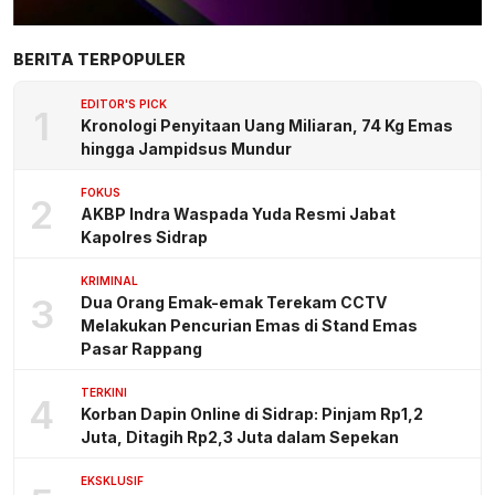
BERITA TERPOPULER
EDITOR'S PICK
1
Kronologi Penyitaan Uang Miliaran, 74 Kg Emas
hingga Jampidsus Mundur
FOKUS
2
AKBP Indra Waspada Yuda Resmi Jabat
Kapolres Sidrap
KRIMINAL
3
Dua Orang Emak-emak Terekam CCTV
Melakukan Pencurian Emas di Stand Emas
Pasar Rappang
TERKINI
4
Korban Dapin Online di Sidrap: Pinjam Rp1,2
Juta, Ditagih Rp2,3 Juta dalam Sepekan
EKSKLUSIF