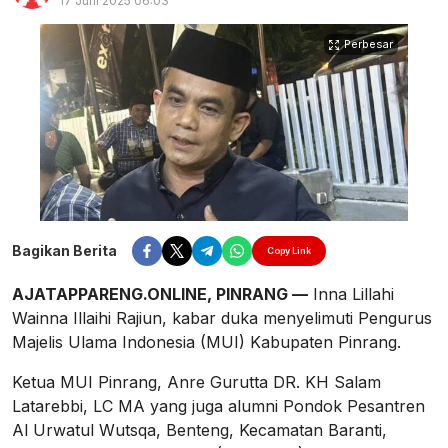
17 Juni 2025 06:03
Perbesar
Bagikan Berita
Copy Link
AJATAPPARENG.ONLINE, PINRANG —
Inna Lillahi
Wainna Illaihi Rajiun, kabar duka menyelimuti Pengurus
Majelis Ulama Indonesia (MUI) Kabupaten Pinrang.
Ketua MUI Pinrang, Anre Gurutta DR. KH Salam
Latarebbi, LC MA yang juga alumni Pondok Pesantren
Al Urwatul Wutsqa, Benteng, Kecamatan Baranti,