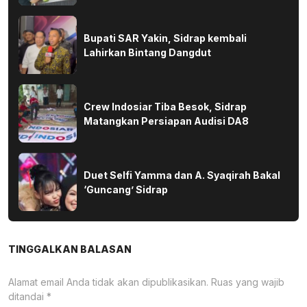
Bupati SAR Yakin, Sidrap kembali
Lahirkan Bintang Dangdut
Crew Indosiar Tiba Besok, Sidrap
Matangkan Persiapan Audisi DA8
Duet Selfi Yamma dan A. Syaqirah Bakal
‘Guncang’ Sidrap
TINGGALKAN BALASAN
Alamat email Anda tidak akan dipublikasikan.
Ruas yang wajib
ditandai
*