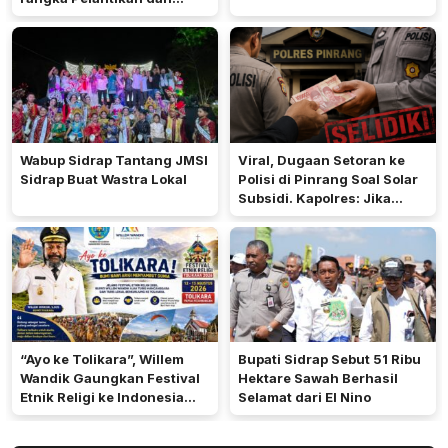
Rakerda 2026
Wabup Sidrap Tantang JMSI
Viral, Dugaan Setoran ke
Sidrap Buat Wastra Lokal
Polisi di Pinrang Soal Solar
Subsidi. Kapolres: Jika
Terbukti Akan Diproses
“Ayo ke Tolikara”, Willem
Bupati Sidrap Sebut 51 Ribu
Wandik Gaungkan Festival
Hektare Sawah Berhasil
Etnik Religi ke Indonesia
Selamat dari El Nino
dan Dunia