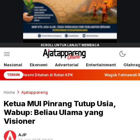
Nasional
Ekonomi
Advertorial
Entertainment
Olahra
i Ditahan di Rutan KPK
Wagub Fatmawati Rusdi Lepas Eksp
TERKINI
Home
Ajatappareng
Ketua MUI Pinrang Tutup Usia,
Wabup: Beliau Ulama yang
Visioner
AJP