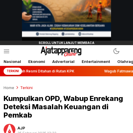
Nasional
Ekonomi
Advertorial
Entertainment
Olahra
smi Ditahan di Rutan KPK
Wagub Fatmawati Rusdi Lepas Ek
TERKINI
Home
Terkini
Kumpulkan OPD, Wabup Enrekang
Deteksi Masalah Keuangan di
Pemkab
AJP