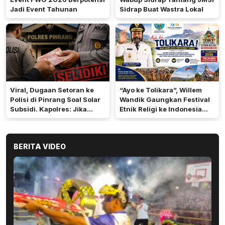
Jadi Event Tahunan
Sidrap Buat Wastra Lokal
Viral, Dugaan Setoran ke
“Ayo ke Tolikara”, Willem
Polisi di Pinrang Soal Solar
Wandik Gaungkan Festival
Subsidi. Kapolres: Jika
Etnik Religi ke Indonesia
Terbukti Akan Diproses
dan Dunia
BERITA VIDEO