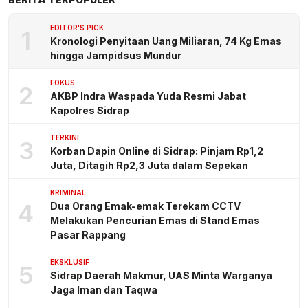
EDITOR'S PICK
1
Kronologi Penyitaan Uang Miliaran, 74 Kg Emas
hingga Jampidsus Mundur
FOKUS
2
AKBP Indra Waspada Yuda Resmi Jabat
Kapolres Sidrap
TERKINI
3
Korban Dapin Online di Sidrap: Pinjam Rp1,2
Juta, Ditagih Rp2,3 Juta dalam Sepekan
KRIMINAL
4
Dua Orang Emak-emak Terekam CCTV
Melakukan Pencurian Emas di Stand Emas
Pasar Rappang
EKSKLUSIF
5
Sidrap Daerah Makmur, UAS Minta Warganya
Jaga Iman dan Taqwa