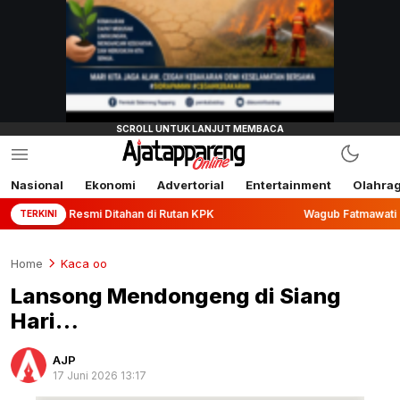
Nasional
Ekonomi
Advertorial
Entertainment
Olahra
 Ditahan di Rutan KPK
Wagub Fatmawati Rusdi Lepas Ekspo
TERKINI
Home
Kaca oo
Lansong Mendongeng di Siang
Hari…
AJP
17 Juni 2026 13:17