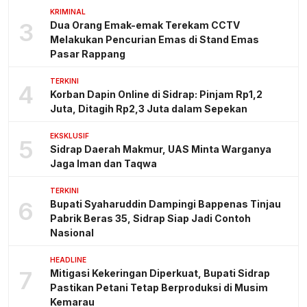
KRIMINAL
3
Dua Orang Emak-emak Terekam CCTV
Melakukan Pencurian Emas di Stand Emas
Pasar Rappang
TERKINI
4
Korban Dapin Online di Sidrap: Pinjam Rp1,2
Juta, Ditagih Rp2,3 Juta dalam Sepekan
EKSKLUSIF
5
Sidrap Daerah Makmur, UAS Minta Warganya
Jaga Iman dan Taqwa
TERKINI
6
Bupati Syaharuddin Dampingi Bappenas Tinjau
Pabrik Beras 35, Sidrap Siap Jadi Contoh
Nasional
HEADLINE
7
Mitigasi Kekeringan Diperkuat, Bupati Sidrap
Pastikan Petani Tetap Berproduksi di Musim
Kemarau