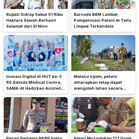
Bupati Sidrap Sebut 51 Ribu
Barcode BBM Lambat,
Hektare Sawah Berhasil
Pompanisasi Petani di Tellu
Selamat dari El Nino
Limpoe Terkendala
Inovasi Digital di HUT ke-3
Melalui Irpom, petani
RS Adinda Medical Centre,
diharapkan tetap dapat
SAMA-AI Hadirkan Asisten
mengolah lahan secara
Gizi Berbasis AI
optimal meski di tengah
keterbatasan air.
Pesan Pertama AKBP Indra
Kejari Musnahkan 171 Gram