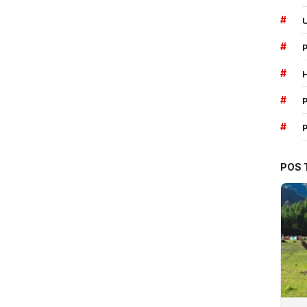
#
#
#
#
P
#
POS 