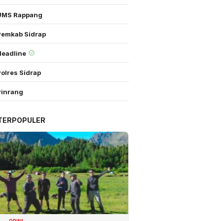
UMS Rappang
Pemkab Sidrap
Headline
olres Sidrap
Pinrang
TERPOPULER