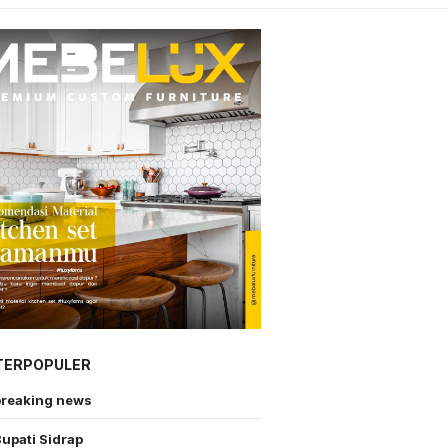
TERPOPULER
breaking news
upati Sidrap