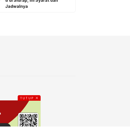
8 di Sidrap, Ini Syarat dan
Jadwalnya
TUTUP