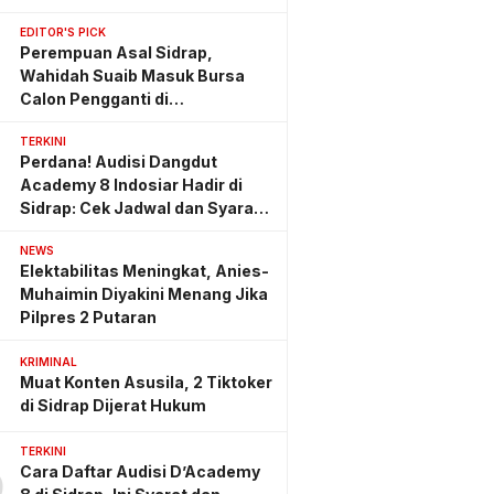
EDITOR'S PICK
Perempuan Asal Sidrap,
Wahidah Suaib Masuk Bursa
Calon Pengganti di
Ombudsman RI
TERKINI
Perdana! Audisi Dangdut
Academy 8 Indosiar Hadir di
Sidrap: Cek Jadwal dan Syarat
Lengkapnya
NEWS
Elektabilitas Meningkat, Anies-
Muhaimin Diyakini Menang Jika
Pilpres 2 Putaran
KRIMINAL
Muat Konten Asusila, 2 Tiktoker
di Sidrap Dijerat Hukum
TERKINI
Cara Daftar Audisi D’Academy
0