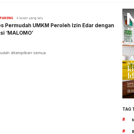
PARENG
4 bulan yang lalu
es Permudah UMKM Peroleh Izin Edar dengan
asi ‘MALOMO’
udah ditampilkan semua
TAG 
#
#
B