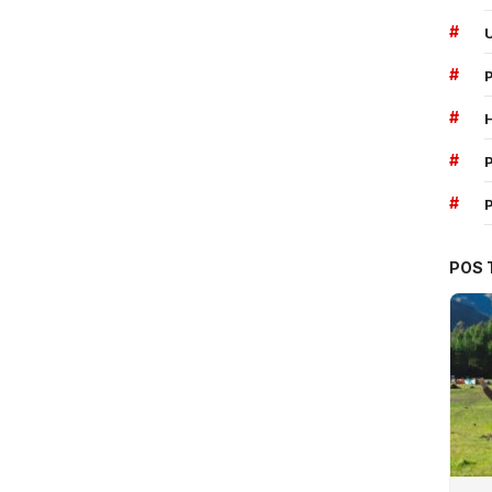
#
#
#
#
P
#
POS 