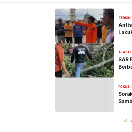
TERKINI
Antis
Laku
AJATAP
SAR E
Berba
FOKUS
Sorak
Samb
S