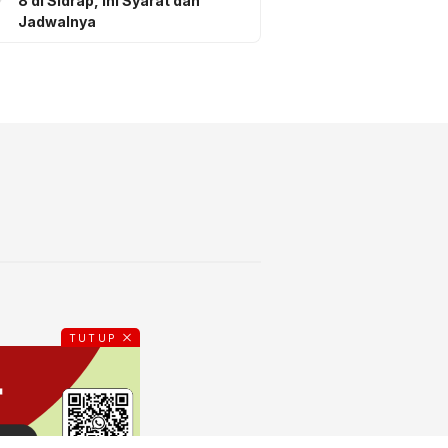
8 di Sidrap, Ini Syarat dan
Jadwalnya
TUTUP