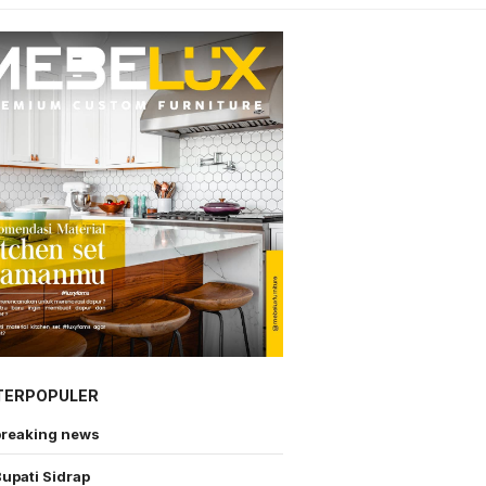
TERPOPULER
breaking news
upati Sidrap