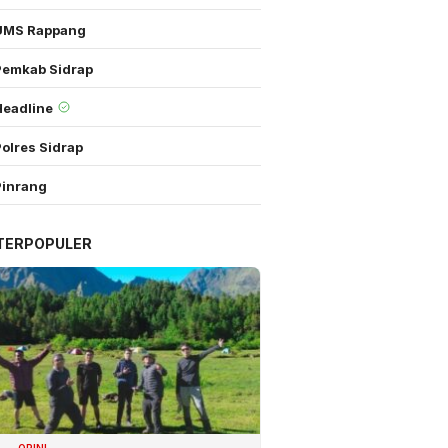
UMS Rappang
Pemkab Sidrap
Headline
olres Sidrap
Pinrang
TERPOPULER