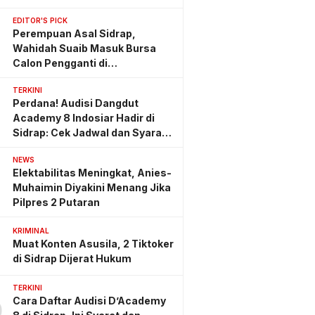
EDITOR'S PICK
Perempuan Asal Sidrap,
Wahidah Suaib Masuk Bursa
Calon Pengganti di
Ombudsman RI
TERKINI
Perdana! Audisi Dangdut
Academy 8 Indosiar Hadir di
Sidrap: Cek Jadwal dan Syarat
Lengkapnya
NEWS
Elektabilitas Meningkat, Anies-
Muhaimin Diyakini Menang Jika
Pilpres 2 Putaran
KRIMINAL
Muat Konten Asusila, 2 Tiktoker
di Sidrap Dijerat Hukum
TERKINI
Cara Daftar Audisi D’Academy
0