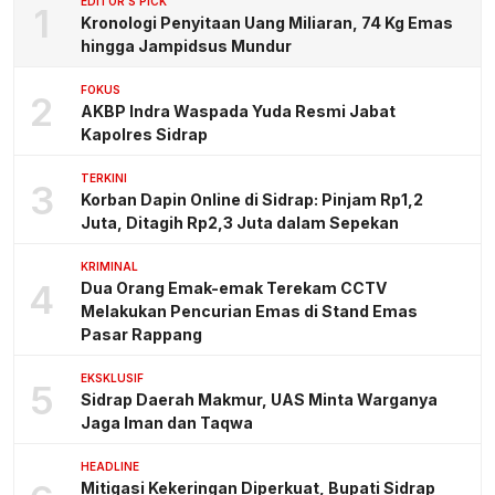
EDITOR'S PICK
1
Kronologi Penyitaan Uang Miliaran, 74 Kg Emas
hingga Jampidsus Mundur
FOKUS
2
AKBP Indra Waspada Yuda Resmi Jabat
Kapolres Sidrap
TERKINI
3
Korban Dapin Online di Sidrap: Pinjam Rp1,2
Juta, Ditagih Rp2,3 Juta dalam Sepekan
KRIMINAL
4
Dua Orang Emak-emak Terekam CCTV
Melakukan Pencurian Emas di Stand Emas
Pasar Rappang
EKSKLUSIF
5
Sidrap Daerah Makmur, UAS Minta Warganya
Jaga Iman dan Taqwa
HEADLINE
Mitigasi Kekeringan Diperkuat, Bupati Sidrap