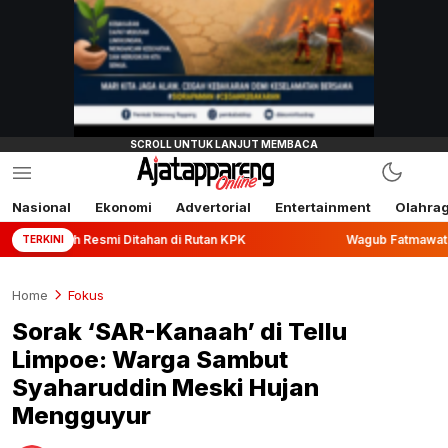
Nasional
Ekonomi
Advertorial
Entertainment
Olahra
esmi Ditahan di Rutan KPK
Wagub Fatmawati Rusdi Lepas Ek
TERKINI
Home
Fokus
Sorak ‘SAR-Kanaah’ di Tellu
Limpoe: Warga Sambut
Syaharuddin Meski Hujan
Mengguyur