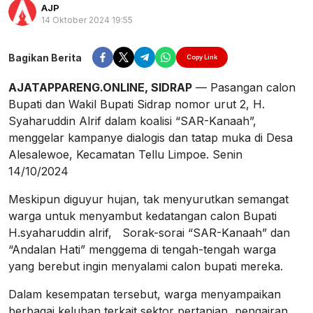
AJP
14 Oktober 2024 19:55
Perbesar
Bagikan Berita
Copy Link
AJATAPPARENG.ONLINE, SIDRAP
— Pasangan calon
Bupati dan Wakil Bupati Sidrap nomor urut 2, H.
Syaharuddin Alrif dalam koalisi “SAR-Kanaah”,
menggelar kampanye dialogis dan tatap muka di Desa
Alesalewoe, Kecamatan Tellu Limpoe. Senin
14/10/2024
Meskipun diguyur hujan, tak menyurutkan semangat
warga untuk menyambut kedatangan calon Bupati
H.syaharuddin alrif, Sorak-sorai “SAR-Kanaah” dan
“Andalan Hati” menggema di tengah-tengah warga
yang berebut ingin menyalami calon bupati mereka.
Dalam kesempatan tersebut, warga menyampaikan
berbagai keluhan terkait sektor pertanian, pengairan,