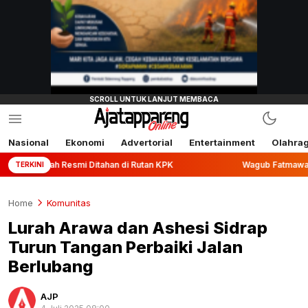
Nasional
Ekonomi
Advertorial
Entertainment
Olahra
 Resmi Ditahan di Rutan KPK
Wagub Fatmawati Rusdi Lepas
TERKINI
Home
Komunitas
Lurah Arawa dan Ashesi Sidrap
Turun Tangan Perbaiki Jalan
Berlubang
AJP