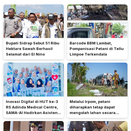
Bupati Sidrap Sebut 51 Ribu
Barcode BBM Lambat,
Hektare Sawah Berhasil
Pompanisasi Petani di Tellu
Selamat dari El Nino
Limpoe Terkendala
Inovasi Digital di HUT ke-3
Melalui Irpom, petani
RS Adinda Medical Centre,
diharapkan tetap dapat
SAMA-AI Hadirkan Asisten
mengolah lahan secara
Gizi Berbasis AI
optimal meski di tengah
keterbatasan air.