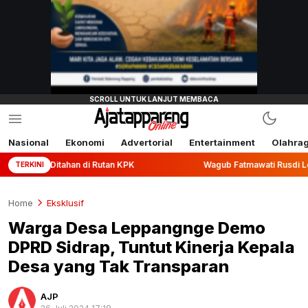
Nasional
Ekonomi
Advertorial
Entertainment
Olahra
ahan di Rutan KPK
Wagub Fatmawati Rusdi Lepas Ekspor 10
TERKINI
Home
Eksklusif
Warga Desa Leppangnge Demo
DPRD Sidrap, Tuntut Kinerja Kepala
Desa yang Tak Transparan
AJP