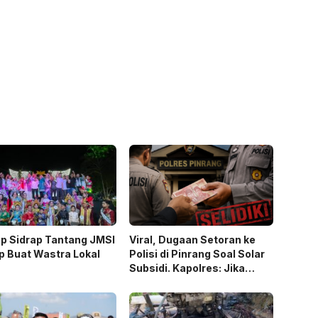
p Sidrap Tantang JMSI
Viral, Dugaan Setoran ke
p Buat Wastra Lokal
Polisi di Pinrang Soal Solar
Subsidi. Kapolres: Jika
Terbukti Akan Diproses