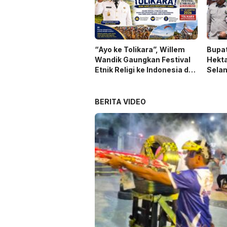
“Ayo ke Tolikara”, Willem
Bupat
Wandik Gaungkan Festival
Hekta
Etnik Religi ke Indonesia dan
Selam
Dunia
BERITA VIDEO