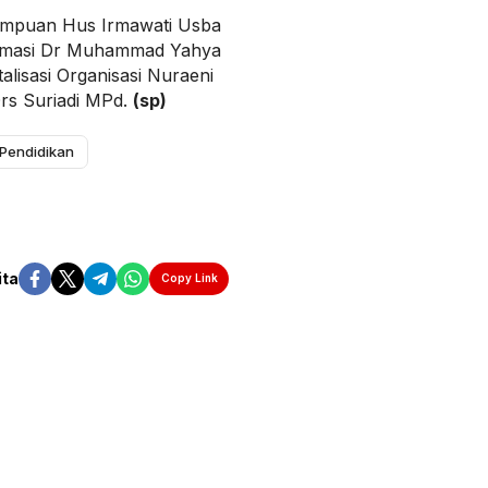
empuan Hus Irmawati Usba
ormasi Dr Muhammad Yahya
alisasi Organisasi Nuraeni
rs Suriadi MPd.
(sp)
Pendidikan
ita
Copy Link