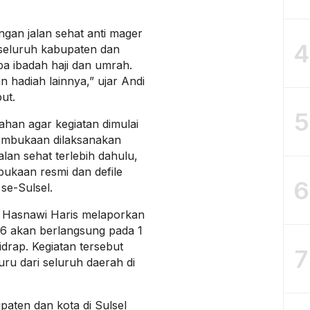
ngan jalan sehat anti mager
4
 seluruh kabupaten dan
pa ibadah haji dan umrah.
 hadiah lainnya,” ujar Andi
ut.
5
ahan agar kegiatan dimulai
pembukaan dilaksanakan
lan sehat terlebih dahulu,
bukaan resmi dan defile
6
se-Sulsel.
, Hasnawi Haris melaporkan
26 akan berlangsung pada 1
idrap. Kegiatan tersebut
7
guru dari seluruh daerah di
paten dan kota di Sulsel