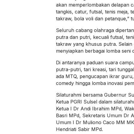
akan memperlombakan delapan ca
tangkis, catur, futsal, tenis meja,
takraw, bola voli dan petanque,” 
Seluruh cabang olahraga dipertan
putra dan putri, kecuali futsal, t
takraw yang khusus putra. Selain o
menyiapkan berbagai lomba seni 
Di antaranya paduan suara campur
putra-putri, tari kreasi, tari tung
ada MTQ, pengucapan ikrar guru
comedy hingga lomba inovasi pem
Silaturahmi bersama Gubernur Sul
Ketua PGRI Sulsel dalam silaturah
Ketua I Dr Andi Ibrahim MPd, Wa
Basri MPd, Sekretaris Umum Dr Ab
Umum I Dr Muliono Caco MM MKe
Hendriati Sabir MPd.