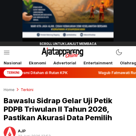
Nasional
Ekonomi
Advertorial
Entertainment
Olahra
tahan di Rutan KPK
Wagub Fatmawati Rusdi Lepas Ekspor 1
TERKINI
Home
Terkini
Bawaslu Sidrap Gelar Uji Petik
PDPB Triwulan II Tahun 2026,
Pastikan Akurasi Data Pemilih
AJP