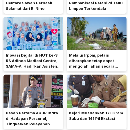
Hektare Sawah Berhasil
Pompanisasi Petani di Tellu
Selamat dari El Nino
Limpoe Terkendala
Inovasi Digital di HUT ke-3
Melalui Irpom, petani
RS Adinda Medical Centre,
diharapkan tetap dapat
SAMA-AI Hadirkan Asisten
mengolah lahan secara
Gizi Berbasis AI
optimal meski di tengah
keterbatasan air.
Pesan Pertama AKBP Indra
Kejari Musnahkan 171 Gram
di Hadapan Personel,
Sabu dan 141 Pil Ekstasi
Tingkatkan Pelayanan