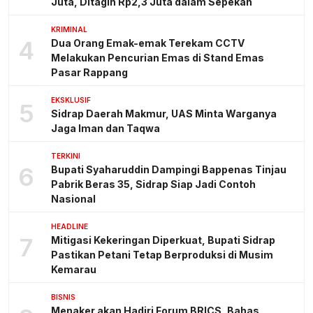
Juta, Ditagih Rp2,3 Juta dalam Sepekan
KRIMINAL
4
Dua Orang Emak-emak Terekam CCTV
Melakukan Pencurian Emas di Stand Emas
Pasar Rappang
EKSKLUSIF
5
Sidrap Daerah Makmur, UAS Minta Warganya
Jaga Iman dan Taqwa
TERKINI
6
Bupati Syaharuddin Dampingi Bappenas Tinjau
Pabrik Beras 35, Sidrap Siap Jadi Contoh
Nasional
HEADLINE
7
Mitigasi Kekeringan Diperkuat, Bupati Sidrap
Pastikan Petani Tetap Berproduksi di Musim
Kemarau
BISNIS
Menaker akan Hadiri Forum BRICS, Bahas