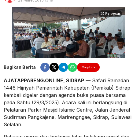
29 Maret 2025 15:19
Perbesar
Bagikan Berita
Copy Link
AJATAPPARENG.ONLINE, SIDRAP
— Safari Ramadan
1446 Hijriyah Pemerintah Kabupaten (Pemkab) Sidrap
kembali digelar dengan agenda buka puasa bersama
pada Sabtu (29/3/2025). Acara kali ini berlangsung di
Pelataran Parkir Masjid Islamic Centre, Jalan Jenderal
Sudirman Pangkajene, Marirengngae, Sidrap, Sulawesi
Selatan.
Ratusan warga dari berbagai latar belakang sosial dan