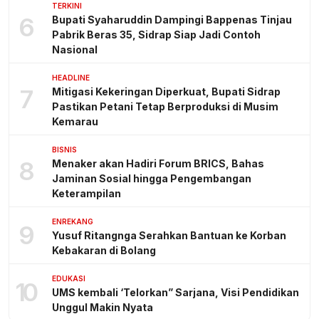
TERKINI
6
Bupati Syaharuddin Dampingi Bappenas Tinjau
Pabrik Beras 35, Sidrap Siap Jadi Contoh
Nasional
HEADLINE
7
Mitigasi Kekeringan Diperkuat, Bupati Sidrap
Pastikan Petani Tetap Berproduksi di Musim
Kemarau
BISNIS
8
Menaker akan Hadiri Forum BRICS, Bahas
Jaminan Sosial hingga Pengembangan
Keterampilan
ENREKANG
9
Yusuf Ritangnga Serahkan Bantuan ke Korban
Kebakaran di Bolang
EDUKASI
10
UMS kembali ‘Telorkan” Sarjana, Visi Pendidikan
Unggul Makin Nyata