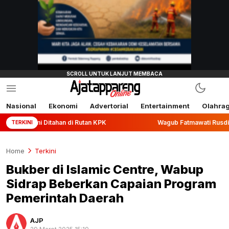
Nasional
Ekonomi
Advertorial
Entertainment
Olahra
ahan di Rutan KPK
Wagub Fatmawati Rusdi Lepas Ekspor 10
TERKINI
Home
Terkini
Bukber di Islamic Centre, Wabup
Sidrap Beberkan Capaian Program
Pemerintah Daerah
AJP