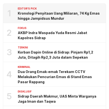
EDITOR'S PICK
1
Kronologi Penyitaan Uang Miliaran, 74 Kg Emas
hingga Jampidsus Mundur
FOKUS
2
AKBP Indra Waspada Yuda Resmi Jabat
Kapolres Sidrap
TERKINI
3
Korban Dapin Online di Sidrap: Pinjam Rp1,2
Juta, Ditagih Rp2,3 Juta dalam Sepekan
KRIMINAL
4
Dua Orang Emak-emak Terekam CCTV
Melakukan Pencurian Emas di Stand Emas
Pasar Rappang
EKSKLUSIF
5
Sidrap Daerah Makmur, UAS Minta Warganya
Jaga Iman dan Taqwa