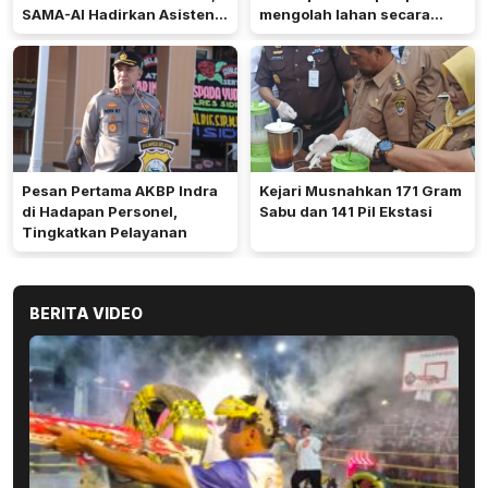
SAMA-AI Hadirkan Asisten
mengolah lahan secara
Gizi Berbasis AI
optimal meski di tengah
keterbatasan air.
Pesan Pertama AKBP Indra
Kejari Musnahkan 171 Gram
di Hadapan Personel,
Sabu dan 141 Pil Ekstasi
Tingkatkan Pelayanan
BERITA VIDEO