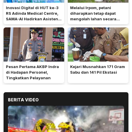
Inovasi Digital di HUT ke-3
Melalui Irpom, petani
RS Adinda Medical Centre,
diharapkan tetap dapat
SAMA-AI Hadirkan Asisten
mengolah lahan secara
Gizi Berbasis AI
optimal meski di tengah
keterbatasan air.
Pesan Pertama AKBP Indra
Kejari Musnahkan 171 Gram
di Hadapan Personel,
Sabu dan 141 Pil Ekstasi
Tingkatkan Pelayanan
BERITA VIDEO