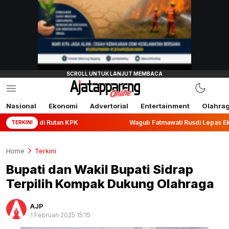
Nasional
Ekonomi
Advertorial
Entertainment
Olahra
 Rutan KPK
Wagub Fatmawati Rusdi Lepas Ekspor 10,2 Ton 
TERKINI
Home
Terkini
Bupati dan Wakil Bupati Sidrap
Terpilih Kompak Dukung Olahraga
AJP
1 Februari 2025 15:15