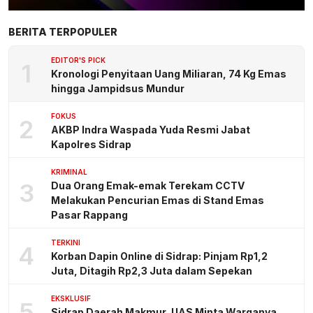
BERITA TERPOPULER
EDITOR'S PICK
1
Kronologi Penyitaan Uang Miliaran, 74 Kg Emas
hingga Jampidsus Mundur
FOKUS
2
AKBP Indra Waspada Yuda Resmi Jabat
Kapolres Sidrap
KRIMINAL
3
Dua Orang Emak-emak Terekam CCTV
Melakukan Pencurian Emas di Stand Emas
Pasar Rappang
TERKINI
4
Korban Dapin Online di Sidrap: Pinjam Rp1,2
Juta, Ditagih Rp2,3 Juta dalam Sepekan
EKSKLUSIF
5
Sidrap Daerah Makmur, UAS Minta Warganya