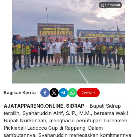
Perbesar
Bagikan Berita
Copy Link
AJATAPPARENG.ONLINE, SIDRAP
– Bupati Sidrap
terpilih, Syaharuddin Alrif, S.IP., M.M., bersama Wakil
Bupati Nurkanaah, menghadiri penutupan Turnamen
Pickleball Ladocca Cup di Rappang. Dalam
sambutannya, Syaharuddin menegaskan komitmennya