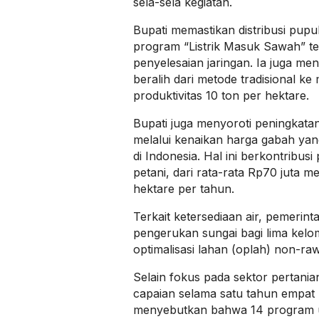
sela-sela kegiatan.
Bupati memastikan distribusi pupuk
program “Listrik Masuk Sawah” te
penyelesaian jaringan. Ia juga me
beralih dari metode tradisional k
produktivitas 10 ton per hektare.
Bupati juga menyoroti peningkatan
melalui kenaikan harga gabah yang 
di Indonesia. Hal ini berkontribus
petani, dari rata-rata Rp70 juta me
hektare per tahun.
Terkait ketersediaan air, pemerin
pengerukan sungai bagi lima kelo
optimalisasi lahan (oplah) non-ra
Selain fokus pada sektor pertani
capaian selama satu tahun empat 
menyebutkan bahwa 14 program u