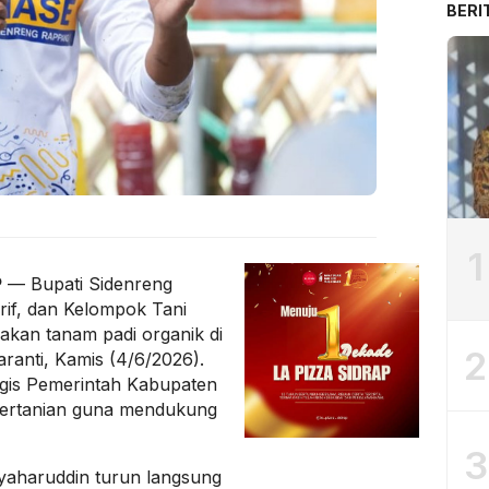
BERI
1
P
— Bupati Sidenreng
rif, dan Kelompok Tani
kan tanam padi organik di
2
anti, Kamis (4/6/2026).
tegis Pemerintah Kabupaten
pertanian guna mendukung
3
Syaharuddin turun langsung