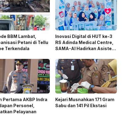
ode BBM Lambat,
Inovasi Digital di HUT ke-3
nisasi Petani di Tellu
RS Adinda Medical Centre,
oe Terkendala
SAMA-AI Hadirkan Asisten
Gizi Berbasis AI
n Pertama AKBP Indra
Kejari Musnahkan 171 Gram
dapan Personel,
Sabu dan 141 Pil Ekstasi
katkan Pelayanan