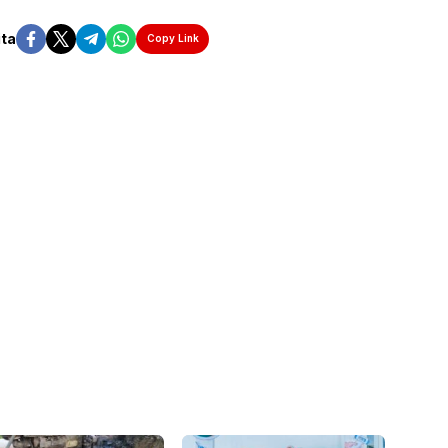
ita
Copy Link