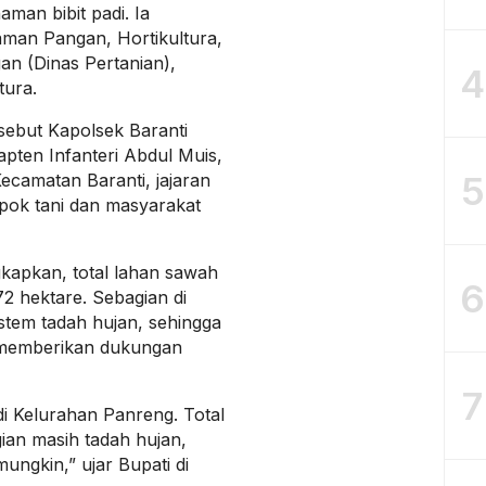
an bibit padi. Ia
aman Pangan, Hortikultura,
n (Dinas Pertanian),
4
tura.
sebut Kapolsek Baranti
pten Infanteri Abdul Muis,
5
ecamatan Baranti, jajaran
pok tani dan masyarakat
kapkan, total lahan sawah
6
2 hektare. Sebagian di
stem tadah hujan, sehingga
 memberikan dukungan
7
di Kelurahan Panreng. Total
ian masih tadah hujan,
ngkin,” ujar Bupati di