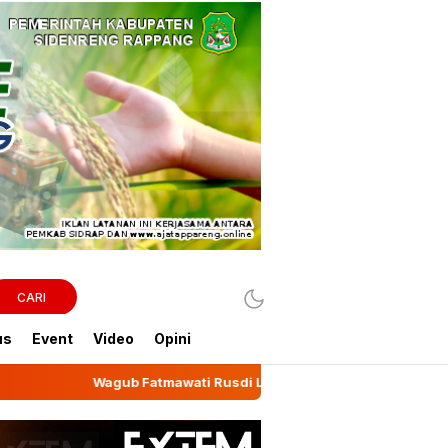
CARI
us
Event
Video
Opini
ati Rusdi Lepas Ekspor 10,2 Ton Kemiri Luwu ke Jeddah