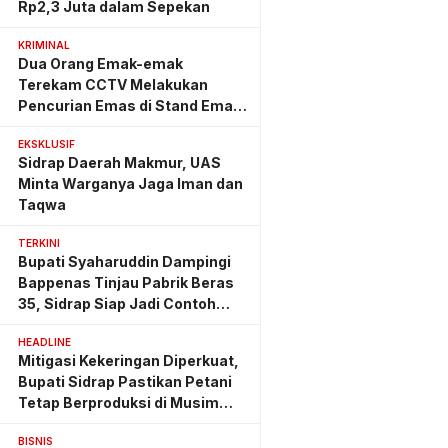
Rp2,3 Juta dalam Sepekan
KRIMINAL
Dua Orang Emak-emak
Terekam CCTV Melakukan
Pencurian Emas di Stand Emas
Pasar Rappang
EKSKLUSIF
Sidrap Daerah Makmur, UAS
Minta Warganya Jaga Iman dan
Taqwa
TERKINI
Bupati Syaharuddin Dampingi
Bappenas Tinjau Pabrik Beras
35, Sidrap Siap Jadi Contoh
Nasional
HEADLINE
Mitigasi Kekeringan Diperkuat,
Bupati Sidrap Pastikan Petani
Tetap Berproduksi di Musim
Kemarau
BISNIS