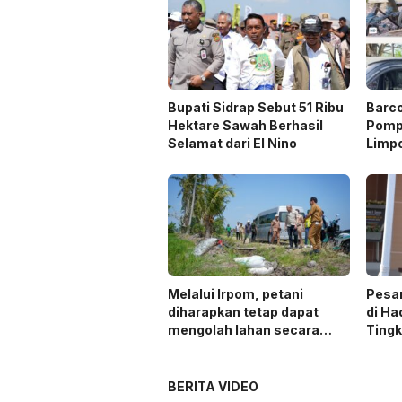
Bupati Sidrap Sebut 51 Ribu
Barc
Hektare Sawah Berhasil
Pompa
Selamat dari El Nino
Limp
Melalui Irpom, petani
Pesa
diharapkan tetap dapat
di Ha
mengolah lahan secara
Ting
optimal meski di tengah
keterbatasan air.
BERITA VIDEO