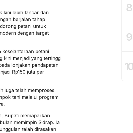
8
 kini lebih lancar dan
ngah berjalan tahap
ndorong petani untuk
e modern dengan target
9
 kesejahteraan petani
kini menjadi yang tertinggi
1
i pada lonjakan pendapatan
njadi Rp150 juta per
tah juga telah memproses
mpok tani melalui program
wa.
an, Bupati memaparkan
bulan memimpin Sidrap. Ia
nggulan telah dirasakan