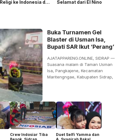
 Religi ke Indonesia dan
Selamat dari El Nino
a
Buka Turnamen Gel
Blaster di Usman Isa,
Bupati SAR Ikut ‘Perang’
AJATAPPARENG.ONLINE, SIDRAP —
Suasana malam di Taman Usman
Isa, Pangkajene, Kecamatan
Maritengngae, Kabupaten Sidrap,
Crew Indosiar Tiba
Duet Selfi Yamma dan
Besok, Sidrap
A. Syaqirah Bakal