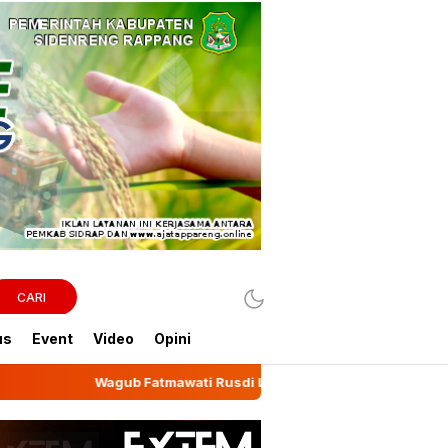
CARI
us
Event
Video
Opini
Fatmawati Rusdi Lepas Ekspor 10,2 Ton Kemiri Luwu ke Jeddah