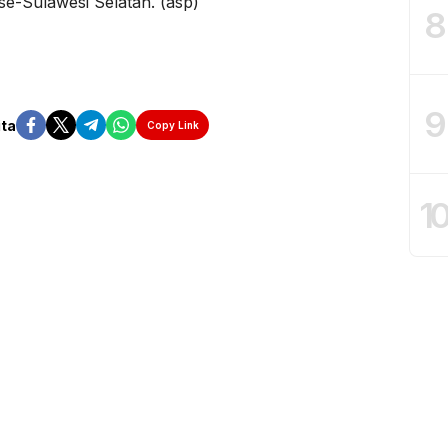
se-Sulawesi Selatan. (asp)
8
9
ita
Copy Link
1