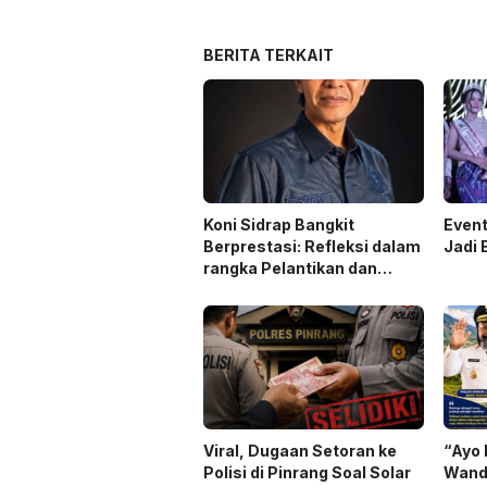
BERITA TERKAIT
Koni Sidrap Bangkit
Even
Berprestasi: Refleksi dalam
Jadi 
rangka Pelantikan dan
Rakerda 2026
Viral, Dugaan Setoran ke
“Ayo 
Polisi di Pinrang Soal Solar
Wandi