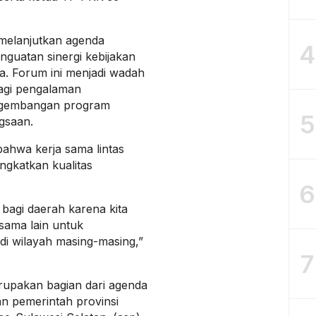
a melanjutkan agenda
4
guatan sinergi kebijakan
a. Forum ini menjadi wadah
agi pengalaman
engembangan program
5
gsaan.
ahwa kerja sama lintas
ngkatkan kualitas
6
 bagi daerah karena kita
 sama lain untuk
i wilayah masing-masing,”
7
erupakan bagian dari agenda
an pemerintah provinsi