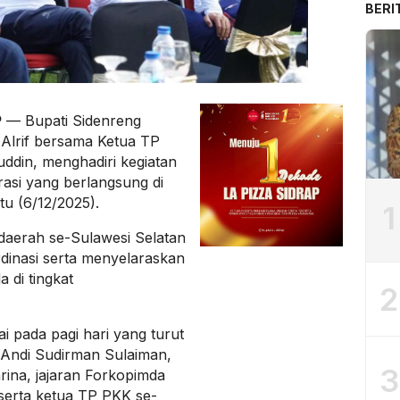
BERI
P
— Bupati Sidenreng
Alrif bersama Ketua TP
uddin, menghadiri kegiatan
rasi yang berlangsung di
u (6/12/2025).
1
 daerah se-Sulawesi Selatan
rdinasi serta menyelaraskan
 di tingkat
2
ai pada pagi hari yang turut
n Andi Sudirman Sulaiman,
3
ina, jajaran Forkopimda
 serta ketua TP PKK se-