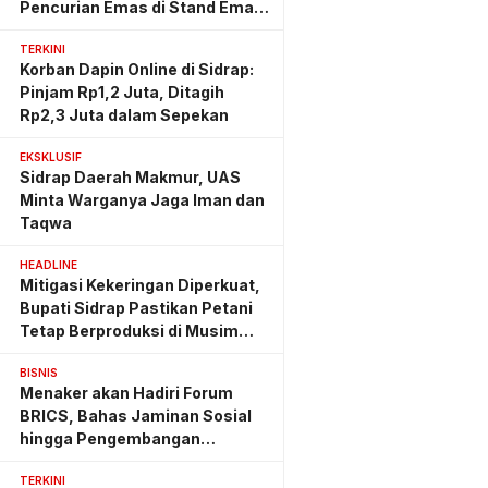
Pencurian Emas di Stand Emas
Pasar Rappang
TERKINI
Korban Dapin Online di Sidrap:
Pinjam Rp1,2 Juta, Ditagih
Rp2,3 Juta dalam Sepekan
EKSKLUSIF
Sidrap Daerah Makmur, UAS
Minta Warganya Jaga Iman dan
Taqwa
HEADLINE
Mitigasi Kekeringan Diperkuat,
Bupati Sidrap Pastikan Petani
Tetap Berproduksi di Musim
Kemarau
BISNIS
Menaker akan Hadiri Forum
BRICS, Bahas Jaminan Sosial
hingga Pengembangan
Keterampilan
TERKINI