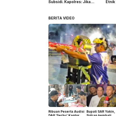
Subsidi. Kapolres: Jika
Etnik
Terbukti Akan Diproses
Duni
BERITA VIDEO
Ribuan Peserta Audisi
Bupati SAR Yakin,
DA8 ‘Serbu’ Kantor
Sidrap kembali