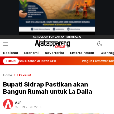
Nasional
Ekonomi
Advertorial
Entertainment
Olahra
ahan di Rutan KPK
Wagub Fatmawati Rusdi Lepas Ekspor 10
TERKINI
Home
Eksklusif
Bupati Sidrap Pastikan akan
Bangun Rumah untuk La Dalia
AJP
15 Juni 2026 22:38