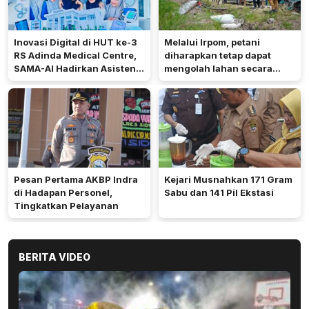
Inovasi Digital di HUT ke-3
Melalui Irpom, petani
RS Adinda Medical Centre,
diharapkan tetap dapat
SAMA-AI Hadirkan Asisten
mengolah lahan secara
Gizi Berbasis AI
optimal meski di tengah
keterbatasan air.
Pesan Pertama AKBP Indra
Kejari Musnahkan 171 Gram
di Hadapan Personel,
Sabu dan 141 Pil Ekstasi
Tingkatkan Pelayanan
BERITA VIDEO