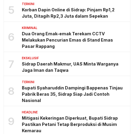
TERKINI
5
Korban Dapin Online di Sidrap: Pinjam Rp1,2
Juta, Ditagih Rp2,3 Juta dalam Sepekan
KRIMINAL
6
Dua Orang Emak-emak Terekam CCTV
Melakukan Pencurian Emas di Stand Emas
Pasar Rappang
EKSKLUSIF
7
Sidrap Daerah Makmur, UAS Minta Warganya
Jaga Iman dan Taqwa
TERKINI
8
Bupati Syaharuddin Dampingi Bappenas Tinjau
Pabrik Beras 35, Sidrap Siap Jadi Contoh
Nasional
HEADLINE
9
Mitigasi Kekeringan Diperkuat, Bupati Sidrap
Pastikan Petani Tetap Berproduksi di Musim
Kemarau