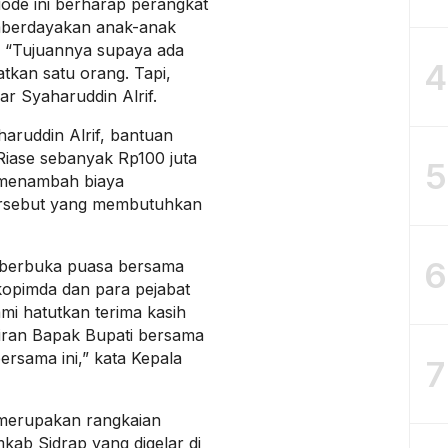
iode ini berharap perangkat
emberdayakan anak-anak
. “Tujuannya supaya ada
4
atkan satu orang. Tapi,
ar Syaharuddin Alrif.
ruddin Alrif, bantuan
Riase sebanyak Rp100 juta
5
 menambah biaya
ersebut yang membutuhkan
6
 berbuka puasa bersama
opimda dan para pejabat
mi hatutkan terima kasih
diran Bapak Bupati bersama
rsama ini,” kata Kepala
7
 merupakan rangkaian
kab Sidrap yang digelar di