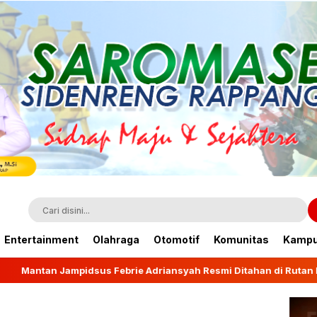
Entertainment
Olahraga
Otomotif
Komunitas
Kamp
s Febrie Adriansyah Resmi Ditahan di Rutan KPK
Wa