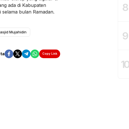
8
ang ada di Kabupaten
ari selama bulan Ramadan.
9
asjid Mujahidin
ita
Copy Link
1