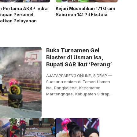
n Pertama AKBP Indra
Kejari Musnahkan 171 Gram
dapan Personel,
Sabu dan 141 Pil Ekstasi
katkan Pelayanan
Buka Turnamen Gel
Blaster di Usman Isa,
Bupati SAR Ikut ‘Perang’
AJATAPPARENG.ONLINE, SIDRAP —
Suasana malam di Taman Usman
Isa, Pangkajene, Kecamatan
Maritengngae, Kabupaten Sidrap,