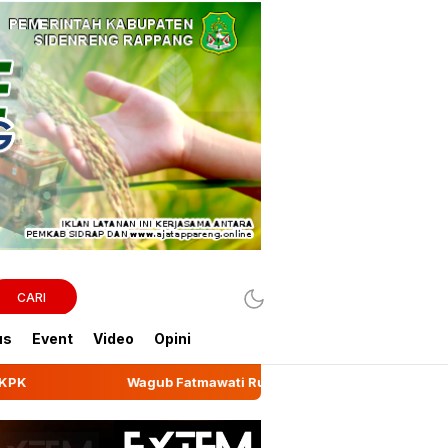
CARI
us
Event
Video
Opini
gub Fatmawati Rusdi Lepas Ekspor 10,2 Ton Kemiri Luwu ke Jedda