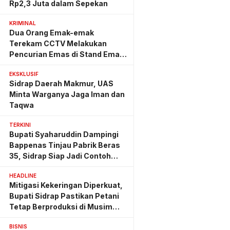
Rp2,3 Juta dalam Sepekan
KRIMINAL
Dua Orang Emak-emak
Terekam CCTV Melakukan
Pencurian Emas di Stand Emas
Pasar Rappang
EKSKLUSIF
Sidrap Daerah Makmur, UAS
Minta Warganya Jaga Iman dan
Taqwa
TERKINI
Bupati Syaharuddin Dampingi
Bappenas Tinjau Pabrik Beras
35, Sidrap Siap Jadi Contoh
Nasional
HEADLINE
Mitigasi Kekeringan Diperkuat,
Bupati Sidrap Pastikan Petani
Tetap Berproduksi di Musim
Kemarau
BISNIS