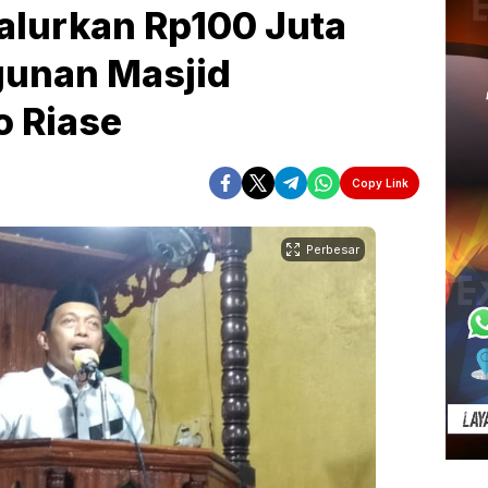
Salurkan Rp100 Juta
unan Masjid
o Riase
Copy Link
Perbesar