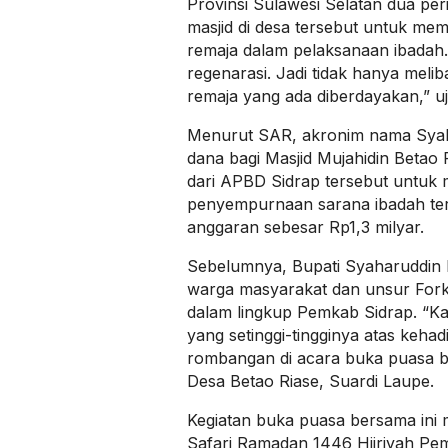
Provinsi Sulawesi Selatan dua per
masjid di desa tersebut untuk m
remaja dalam pelaksanaan ibadah
regenarasi. Jadi tidak hanya melib
remaja yang ada diberdayakan,” uj
Menurut SAR, akronim nama Syaha
dana bagi Masjid Mujahidin Betao 
dari APBD Sidrap tersebut untuk
penyempurnaan sarana ibadah t
anggaran sebesar Rp1,3 milyar.
Sebelumnya, Bupati Syaharuddin
warga masyarakat dan unsur Fork
dalam lingkup Pemkab Sidrap. “Ka
yang setinggi-tingginya atas keha
rombangan di acara buka puasa be
Desa Betao Riase, Suardi Laupe.
Kegiatan buka puasa bersama ini
Safari Ramadan 1446 Hijriyah Pem