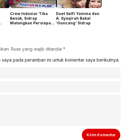
Crew Indosiar Tiba
Duet Selfi Yamma dan
Besok, Sidrap
A. Syaqirah Bakal
Matangkan Persiapan
‘Guncang’ Sidrap
Audisi DA8
ikan.
Ruas yang wajib ditandai
*
b saya pada peramban ini untuk komentar saya berikutnya.