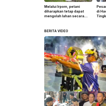
Melalui Irpom, petani
Pesa
diharapkan tetap dapat
di Ha
mengolah lahan secara
Ting
optimal meski di tengah
keterbatasan air.
BERITA VIDEO