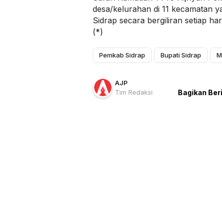
desa/kelurahan di 11 kecamatan y
Sidrap secara bergiliran setiap h
(*)
Pemkab Sidrap
Bupati Sidrap
M
AJP
Tim Redaksi
Bagikan Ber