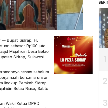
BERI
P
— Bupati Sidrap, H.
ntuan sebesar Rp100 juta
sjid Mujahidin Desa Betao
1
upaten Sidrap, Sulawesi
ceramahnya sesaat sebelum
h berjamaah bersama unsur
2
am lingkup Pemkab Sidrap
jahidin Betao Riase, Sabtu
3
tan Wakil Ketua DPRD