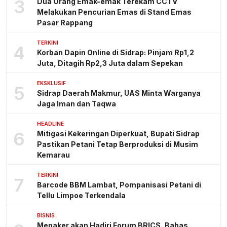
3
Dua Orang Emak-emak Terekam CCTV
Melakukan Pencurian Emas di Stand Emas
Pasar Rappang
TERKINI
4
Korban Dapin Online di Sidrap: Pinjam Rp1,2
Juta, Ditagih Rp2,3 Juta dalam Sepekan
EKSKLUSIF
5
Sidrap Daerah Makmur, UAS Minta Warganya
Jaga Iman dan Taqwa
HEADLINE
6
Mitigasi Kekeringan Diperkuat, Bupati Sidrap
Pastikan Petani Tetap Berproduksi di Musim
Kemarau
TERKINI
7
Barcode BBM Lambat, Pompanisasi Petani di
Tellu Limpoe Terkendala
BISNIS
Menaker akan Hadiri Forum BRICS, Bahas