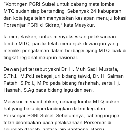
“Kontingen PGRI Sulsel untuk cabang mata lomba
MTQ sudah siap bertanding. Sebanyak 24 kabupaten
dan kota juga telah menyatakan kesiapan menuju lokasi
Porsenijar PGRI di Sidrap,” kata Masykur.
Ia menjelaskan, untuk menyukseskan pelaksanaan
lomba MTQ, panitia telah menunjuk dewan juri yang
memiliki pengalaman dalam berbagai ajang MTQ, baik di
tingkat regional maupun nasional.
Dewan juri tersebut yakni Dr. H. Muh Sadli Mustafa,
S.Th.I., M.Pd.I sebagai juri bidang tajwid, Dr. H. Salman
Fattah, S.Pd.I., M.Pd pada bidang fashahah, serta Hj.
Hasnah, S.Ag pada bidang lagu dan seni.
Masykur menambahkan, cabang lomba MTQ bukan
hal yang baru dipertandingkan dalam kegiatan
Porsenijar PGRI Sulsel. Sebelumnya, cabang ini juga
telah dilombakan pada pelaksanaan Porsenijar di
sejumlah daerah, antara lain Bantaeng, Barru,