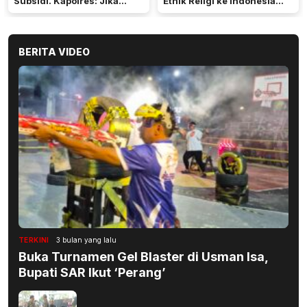
Subsidi. Kapolres: Jika
Etnik Religi ke Indonesia
Terbukti Akan Diproses
dan Dunia
BERITA VIDEO
TERKINI
3 bulan yang lalu
Buka Turnamen Gel Blaster di Usman Isa,
Bupati SAR Ikut ‘Perang’