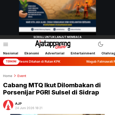
Nasional
Ekonomi
Advertorial
Entertainment
Olahra
 Ditahan di Rutan KPK
Wagub Fatmawati Rusdi Lepas Ekspo
TERKINI
Home
Event
Cabang MTQ Ikut Dilombakan di
Porsenijar PGRI Sulsel di Sidrap
AJP
24 Juni 2026 18:21