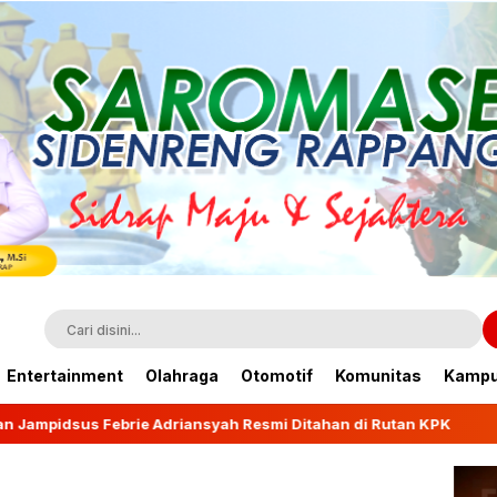
Entertainment
Olahraga
Otomotif
Komunitas
Kamp
ah Resmi Ditahan di Rutan KPK
Wagub Fatmawati Rus