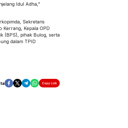
jelang Idul Adha,”
orkopimda, Sekretaris
o Kerrang, Kepala OPD
tik (BPS), pihak Bulog, serta
gabung dalam TPID
ita
Copy Link