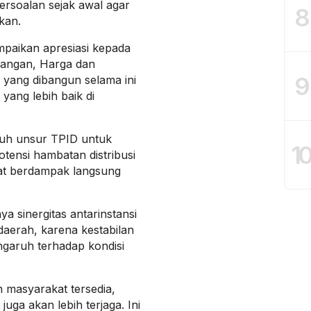
rsoalan sejak awal agar
8
ukan.
paikan apresiasi kepada
Pangan, Harga dan
9
yang dibangun selama ini
ang lebih baik di
uruh unsur TPID untuk
1
tensi hambatan distribusi
at berdampak langsung
a sinergitas antarinstansi
daerah, karena kestabilan
garuh terhadap kondisi
n masyarakat tersedia,
uga akan lebih terjaga. Ini