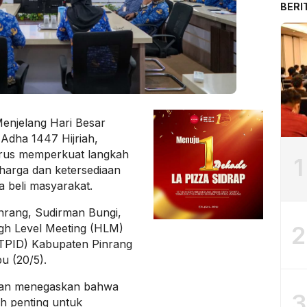
BERI
enjelang Hari Besar
Adha 1447 Hijriah,
erus memperkuat langkah
1
s harga dan ketersediaan
 beli masyarakat.
Pinrang, Sudirman Bungi,
2
igh Level Meeting (HLM)
(TPID) Kabupaten Pinrang
u (20/5).
man menegaskan bahwa
3
ah penting untuk