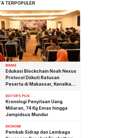
TA TERPOPULER
BISNIS
Edukasi Blockchain Noah Nexus
Protocol Diikuti Ratusan
Peserta di Makassar, Kenalkan
Investasi yang Benar
EDITOR'S PICK
Kronologi Penyitaan Uang
Miliaran, 74 Kg Emas hingga
Jampidsus Mundur
EKONOMI
Pemkab Sidrap dan Lembaga