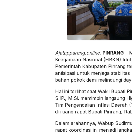
Ajatappareng.online
,
PINRANG
– M
Keagamaan Nasional (HBKN) Idul 
Pemerintah Kabupaten Pinrang t
antisipasi untuk menjaga stabilita
bahan pokok demi melindungi daya
Hal ini terlihat saat Wakil Bupati 
S.IP., M.Si. memimpin langsung H
Tim Pengendalian Inflasi Daerah 
di ruang rapat Bupati Pinrang, Rab
Dalam arahannya, Wabup Sudir
rapat koordinasi ini menjadi langk