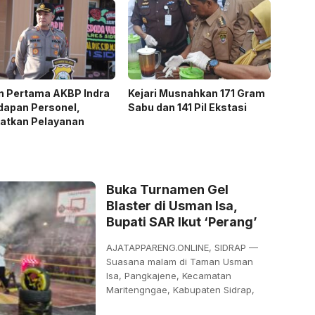
n Pertama AKBP Indra
Kejari Musnahkan 171 Gram
dapan Personel,
Sabu dan 141 Pil Ekstasi
katkan Pelayanan
Buka Turnamen Gel
Blaster di Usman Isa,
Bupati SAR Ikut ‘Perang’
AJATAPPARENG.ONLINE, SIDRAP —
Suasana malam di Taman Usman
Isa, Pangkajene, Kecamatan
Maritengngae, Kabupaten Sidrap,