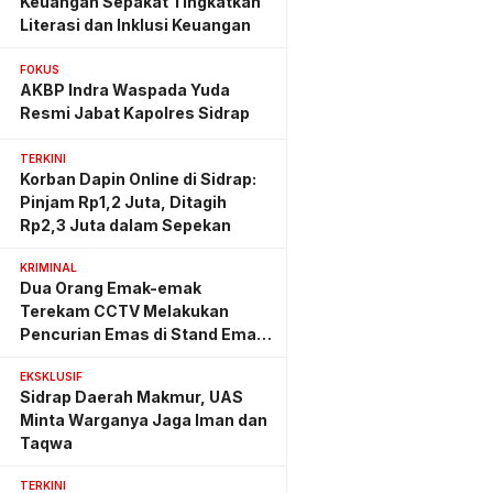
Keuangan Sepakat Tingkatkan
Literasi dan Inklusi Keuangan
FOKUS
AKBP Indra Waspada Yuda
Resmi Jabat Kapolres Sidrap
TERKINI
Korban Dapin Online di Sidrap:
Pinjam Rp1,2 Juta, Ditagih
Rp2,3 Juta dalam Sepekan
KRIMINAL
Dua Orang Emak-emak
Terekam CCTV Melakukan
Pencurian Emas di Stand Emas
Pasar Rappang
EKSKLUSIF
Sidrap Daerah Makmur, UAS
Minta Warganya Jaga Iman dan
Taqwa
TERKINI