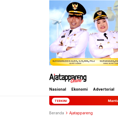
Nasional
Ekonomi
Advertorial
Mantan Jampidsus Febrie Adriansy
TERKINI
Beranda
Ajatappareng