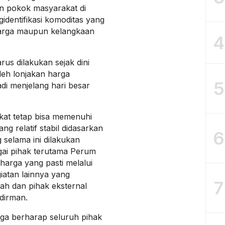
n pokok masyarakat di
identifikasi komoditas yang
harga maupun kelangkaan
4
rus dilakukan sejak dini
leh lonjakan harga
5
di menjelang hari besar
at tetap bisa memenuhi
 relatif stabil didasarkan
6
selama ini dilakukan
gai pihak terutama Perum
arga yang pasti melalui
iatan lainnya yang
7
ah dan pihak eksternal
dirman.
ga berharap seluruh pihak