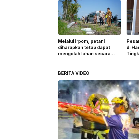
Melalui Irpom, petani
Pesa
diharapkan tetap dapat
di Ha
mengolah lahan secara
Ting
optimal meski di tengah
keterbatasan air.
BERITA VIDEO