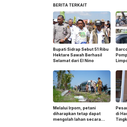
BERITA TERKAIT
Bupati Sidrap Sebut 51 Ribu
Barc
Hektare Sawah Berhasil
Pompa
Selamat dari El Nino
Limp
Melalui Irpom, petani
Pesa
diharapkan tetap dapat
di Ha
mengolah lahan secara
Ting
optimal meski di tengah