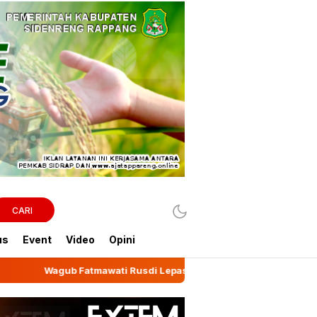
CARI
us
Event
Video
Opini
ti Rusdi Lepas Ekspor 10,2 Ton Kemiri Luwu ke Jeddah