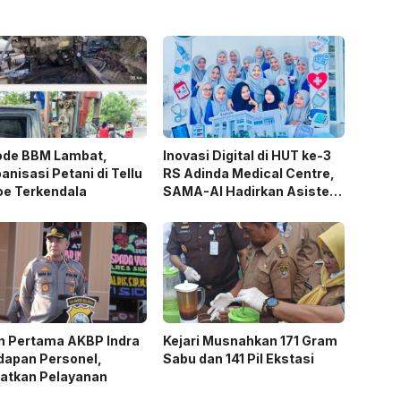
ode BBM Lambat,
Inovasi Digital di HUT ke-3
nisasi Petani di Tellu
RS Adinda Medical Centre,
oe Terkendala
SAMA-AI Hadirkan Asisten
Gizi Berbasis AI
n Pertama AKBP Indra
Kejari Musnahkan 171 Gram
dapan Personel,
Sabu dan 141 Pil Ekstasi
katkan Pelayanan