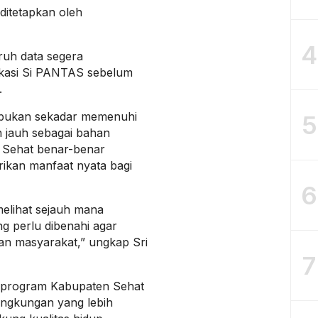
ditetapkan oleh
4
uruh data segera
ikasi Si PANTAS sebelum
.
 bukan sekadar memenuhi
5
ih jauh sebagai bahan
 Sehat benar-benar
rikan manfaat nyata bagi
6
 melihat sejauh mana
g perlu dibenahi agar
an masyarakat,” ungkap Sri
7
n program Kabupaten Sehat
ngkungan yang lebih