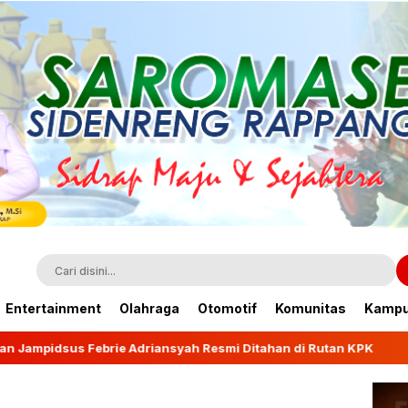
Entertainment
Olahraga
Otomotif
Komunitas
Kamp
iansyah Resmi Ditahan di Rutan KPK
Wagub Fatmawa