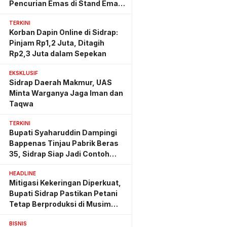
Pencurian Emas di Stand Emas
Pasar Rappang
TERKINI
Korban Dapin Online di Sidrap:
Pinjam Rp1,2 Juta, Ditagih
Rp2,3 Juta dalam Sepekan
EKSKLUSIF
Sidrap Daerah Makmur, UAS
Minta Warganya Jaga Iman dan
Taqwa
TERKINI
Bupati Syaharuddin Dampingi
Bappenas Tinjau Pabrik Beras
35, Sidrap Siap Jadi Contoh
Nasional
HEADLINE
Mitigasi Kekeringan Diperkuat,
Bupati Sidrap Pastikan Petani
Tetap Berproduksi di Musim
Kemarau
BISNIS