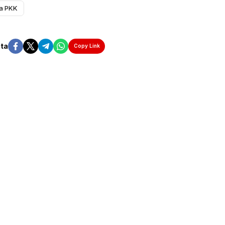
a PKK
ita
Copy Link