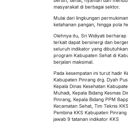
bersih, sehat, nyaman dan menduk
masyarakat di berbagai sektor.
Mulai dari lingkungan permukiman
ketahanan pangan, hingga pola hi
Olehnya itu, Sri Widiyati berhara
terkait dapat bersinergi dan berg
seluruh indikator yang dibutuhka
program Kabupaten Sehat di Kabu
berjalan maksimal.
Pada kesempatan ini turut hadir 
Kabupaten Pinrang drg. Dyah Pusp
Kepala Dinas Kesehatan Kabupaten
Muhadi, Kepala Bidang Kesmas D
Pinrang, Kepala Bidang PPM Bapp
Kecamatan Sehat, Tim Teknis KKS
Pembina KKS Kabupaten Pinrang 
jawab 9 tatanan indikator KKS