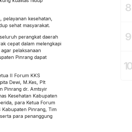
ung kualitas hidup
8
, pelayanan kesehatan,
dup sehat masyarakat.
9
p seluruh perangkat daerah
erak cepat dalam melengkapi
n agar pelaksanaan
paten Pinrang dapat
1
Ketua II Forum KKS
ita Dewi, M.Kes, Plt
 Pinrang dr. Amtsyir
inas Kesehatan Kabupaten
erida, para Ketua Forum
 Kabupaten Pinrang, Tim
serta para penanggung