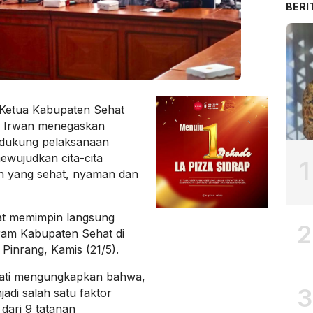
BERI
etua Kabupaten Sehat
A. Irwan menegaskan
ndukung pelaksanaan
wujudkan cita-cita
1
n yang sehat, nyaman dan
saat memimpin langsung
2
ram Kabupaten Sehat di
Pinrang, Kamis (21/5).
yati mengungkapkan bahwa,
3
adi salah satu faktor
dari 9 tatanan