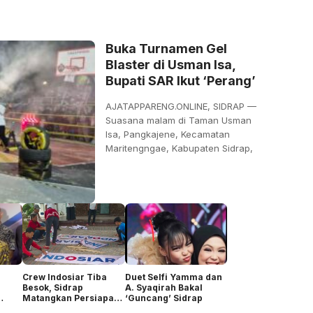
Buka Turnamen Gel
Blaster di Usman Isa,
Bupati SAR Ikut ‘Perang’
AJATAPPARENG.ONLINE, SIDRAP —
Suasana malam di Taman Usman
Isa, Pangkajene, Kecamatan
Maritengngae, Kabupaten Sidrap,
Crew Indosiar Tiba
Duet Selfi Yamma dan
Besok, Sidrap
A. Syaqirah Bakal
Matangkan Persiapan
‘Guncang’ Sidrap
Audisi DA8