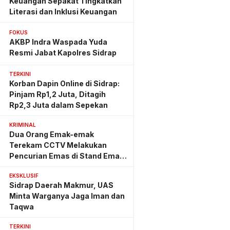
Keuangan Sepakat Tingkatkan
Literasi dan Inklusi Keuangan
FOKUS
AKBP Indra Waspada Yuda
Resmi Jabat Kapolres Sidrap
TERKINI
Korban Dapin Online di Sidrap:
Pinjam Rp1,2 Juta, Ditagih
Rp2,3 Juta dalam Sepekan
KRIMINAL
Dua Orang Emak-emak
Terekam CCTV Melakukan
Pencurian Emas di Stand Emas
Pasar Rappang
EKSKLUSIF
Sidrap Daerah Makmur, UAS
Minta Warganya Jaga Iman dan
Taqwa
TERKINI