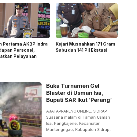
n Pertama AKBP Indra
Kejari Musnahkan 171 Gram
dapan Personel,
Sabu dan 141 Pil Ekstasi
katkan Pelayanan
Buka Turnamen Gel
Blaster di Usman Isa,
Bupati SAR Ikut ‘Perang’
AJATAPPARENG.ONLINE, SIDRAP —
Suasana malam di Taman Usman
Isa, Pangkajene, Kecamatan
Maritengngae, Kabupaten Sidrap,