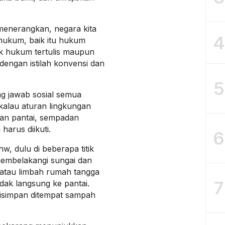
a menerangkan, negara kita
4
hukum, baik itu hukum
ik hukum tertulis maupun
t dengan istilah konvensi dan
5
g jawab sosial semua
kalau aturan lingkungan
an pantai, sempadan
harus diikuti.
6
, dulu di beberapa titik
embelakangi sungai dan
n atau limbah rumah tangga
7
idak langsung ke pantai.
isimpan ditempat sampah