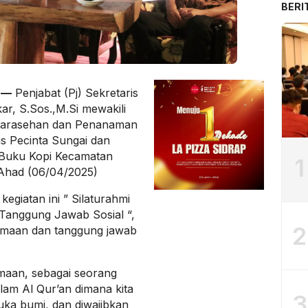
BERI
 —
Penjabat (Pj) Sekretaris
r, S.Sos.,M.Si mewakili
Sarasehan dan Penanaman
s Pecinta Sungai dan
 Buku Kopi Kecamatan
1
Ahad (06/04/2025)
egiatan ini ” Silaturahmi
 Tanggung Jawab Sosial “,
2
gamaan dan tanggung jawab
maan, sebagai seorang
alam Al Qur’an dimana kita
3
ka bumi, dan diwajibkan