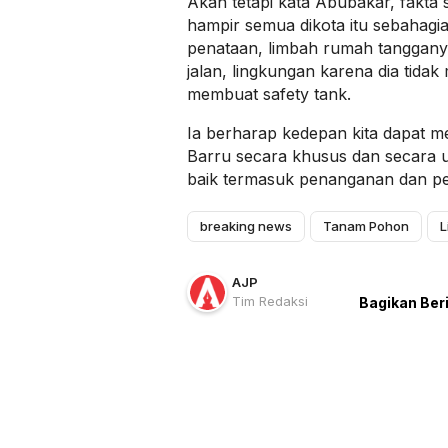
Akan tetapi kata Abubakar, fakt
hampir semua dikota itu sebahagi
penataan, limbah rumah tanggan
jalan, lingkungan karena dia tidak 
membuat safety tank.
Ia berharap kedepan kita dapat me
Barru secara khusus dan secara 
baik termasuk penanganan dan p
breaking news
Tanam Pohon
L
AJP
Tim Redaksi
Bagikan Ber