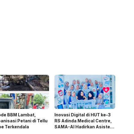
ode BBM Lambat,
Inovasi Digital di HUT ke-3
nisasi Petani di Tellu
RS Adinda Medical Centre,
oe Terkendala
SAMA-AI Hadirkan Asisten
Gizi Berbasis AI