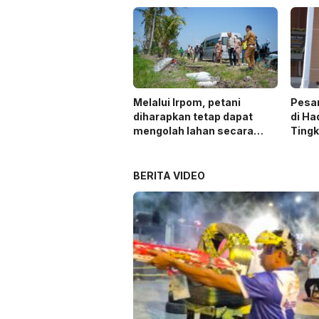
Melalui Irpom, petani
Pesa
diharapkan tetap dapat
di Ha
mengolah lahan secara
Ting
optimal meski di tengah
keterbatasan air.
BERITA VIDEO