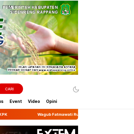
CARI
us
Event
Video
Opini
ub Fatmawati Rusdi Lepas Ekspor 10,2 Ton Kemiri Luwu ke Jedda