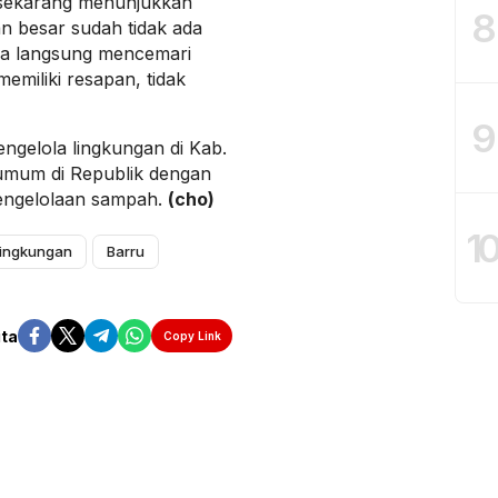
a sekarang menunjukkan
8
an besar sudah tidak ada
ya langsung mencemari
memiliki resapan, tidak
9
ngelola lingkungan di Kab.
umum di Republik dengan
engelolaan sampah.
(cho)
1
ingkungan
Barru
ita
Copy Link