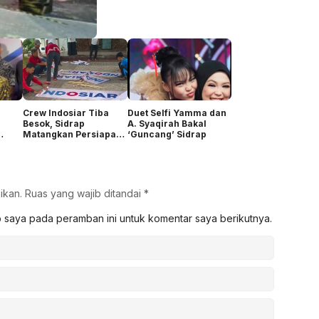
Crew Indosiar Tiba
Duet Selfi Yamma dan
Besok, Sidrap
A. Syaqirah Bakal
Matangkan Persiapan
‘Guncang’ Sidrap
Audisi DA8
ikan.
Ruas yang wajib ditandai
*
b saya pada peramban ini untuk komentar saya berikutnya.