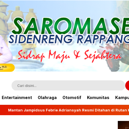
Entertainment
Olahraga
Otomotif
Komunitas
Kamp
 Febrie Adriansyah Resmi Ditahan di Rutan KPK
Wag