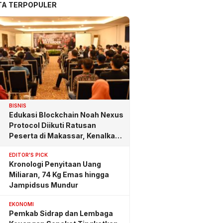
TA TERPOPULER
BISNIS
Edukasi Blockchain Noah Nexus
Protocol Diikuti Ratusan
Peserta di Makassar, Kenalkan
Investasi yang Benar
EDITOR'S PICK
Kronologi Penyitaan Uang
Miliaran, 74 Kg Emas hingga
Jampidsus Mundur
EKONOMI
Pemkab Sidrap dan Lembaga