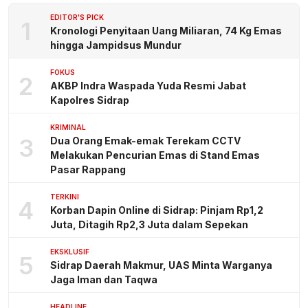
EDITOR'S PICK
1
Kronologi Penyitaan Uang Miliaran, 74 Kg Emas
hingga Jampidsus Mundur
FOKUS
2
AKBP Indra Waspada Yuda Resmi Jabat
Kapolres Sidrap
KRIMINAL
3
Dua Orang Emak-emak Terekam CCTV
Melakukan Pencurian Emas di Stand Emas
Pasar Rappang
TERKINI
4
Korban Dapin Online di Sidrap: Pinjam Rp1,2
Juta, Ditagih Rp2,3 Juta dalam Sepekan
EKSKLUSIF
5
Sidrap Daerah Makmur, UAS Minta Warganya
Jaga Iman dan Taqwa
HEADLINE