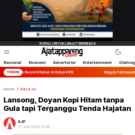
Nasional
Ekonomi
Advertorial
Entertainment
Olahra
mi Ditahan di Rutan KPK
Wagub Fatmawati Rusdi Lepas Eks
TERKINI
Home
Kaca oo
Lansong, Doyan Kopi Hitam tanpa
Gula tapi Terganggu Tenda Hajatan
AJP
17 Juni 2026 13:05