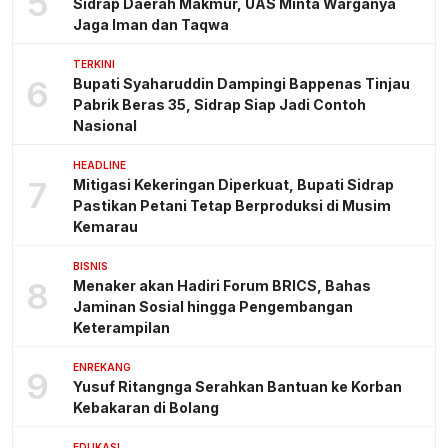
5
Sidrap Daerah Makmur, UAS Minta Warganya
Jaga Iman dan Taqwa
TERKINI
6
Bupati Syaharuddin Dampingi Bappenas Tinjau
Pabrik Beras 35, Sidrap Siap Jadi Contoh
Nasional
HEADLINE
7
Mitigasi Kekeringan Diperkuat, Bupati Sidrap
Pastikan Petani Tetap Berproduksi di Musim
Kemarau
BISNIS
8
Menaker akan Hadiri Forum BRICS, Bahas
Jaminan Sosial hingga Pengembangan
Keterampilan
ENREKANG
9
Yusuf Ritangnga Serahkan Bantuan ke Korban
Kebakaran di Bolang
EDUKASI