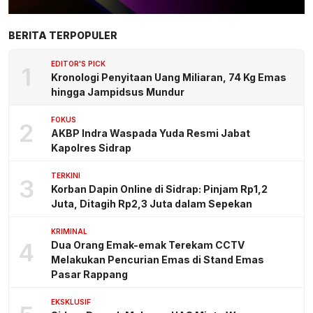
BERITA TERPOPULER
EDITOR'S PICK
1
Kronologi Penyitaan Uang Miliaran, 74 Kg Emas
hingga Jampidsus Mundur
FOKUS
2
AKBP Indra Waspada Yuda Resmi Jabat
Kapolres Sidrap
TERKINI
3
Korban Dapin Online di Sidrap: Pinjam Rp1,2
Juta, Ditagih Rp2,3 Juta dalam Sepekan
KRIMINAL
4
Dua Orang Emak-emak Terekam CCTV
Melakukan Pencurian Emas di Stand Emas
Pasar Rappang
EKSKLUSIF