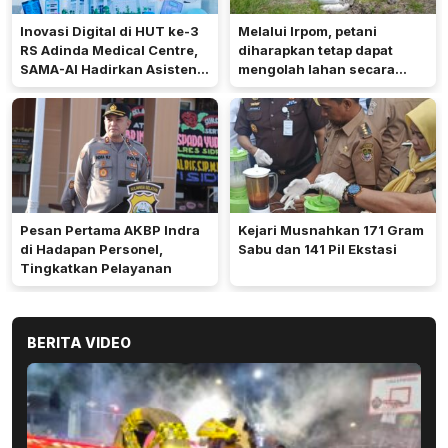
Inovasi Digital di HUT ke-3
Melalui Irpom, petani
RS Adinda Medical Centre,
diharapkan tetap dapat
SAMA-AI Hadirkan Asisten
mengolah lahan secara
Gizi Berbasis AI
optimal meski di tengah
keterbatasan air.
Pesan Pertama AKBP Indra
Kejari Musnahkan 171 Gram
di Hadapan Personel,
Sabu dan 141 Pil Ekstasi
Tingkatkan Pelayanan
BERITA VIDEO