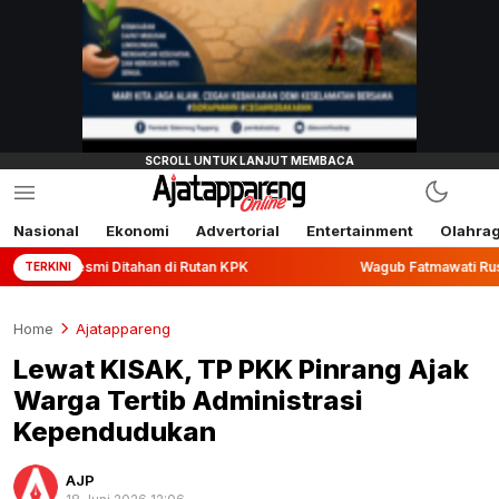
Nasional
Ekonomi
Advertorial
Entertainment
Olahra
itahan di Rutan KPK
Wagub Fatmawati Rusdi Lepas Ekspor 
TERKINI
Home
Ajatappareng
Lewat KISAK, TP PKK Pinrang Ajak
Warga Tertib Administrasi
Kependudukan
AJP