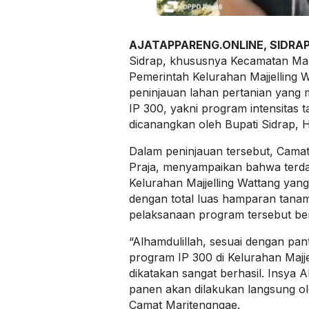
AJATAPPARENG.ONLINE, SIDRA
Sidrap, khususnya Kecamatan Ma
Pemerintah Kelurahan Majjelling 
peninjauan lahan pertanian yang 
IP 300, yakni program intensitas t
dicanangkan oleh Bupati Sidrap, H
Dalam peninjauan tersebut, Cama
Praja, menyampaikan bahwa terdap
Kelurahan Majjelling Wattang yan
dengan total luas hamparan tanam 
pelaksanaan program tersebut ber
“Alhamdulillah, sesuai dengan pan
program IP 300 di Kelurahan Majje
dikatakan sangat berhasil. Insya A
panen akan dilakukan langsung ol
Camat Maritengngae.