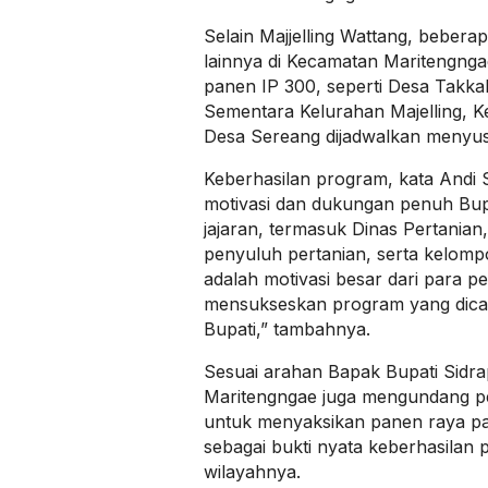
Selain Majjelling Wattang, bebera
lainnya di Kecamatan Maritengnga
panen IP 300, seperti Desa Takka
Sementara Kelurahan Majelling, Ke
Desa Sereang dijadwalkan menyus
Keberhasilan program, kata Andi Su
motivasi dan dukungan penuh Bup
jajaran, termasuk Dinas Pertanian
penyuluh pertanian, serta kelompo
adalah motivasi besar dari para pe
mensukseskan program yang dic
Bupati,” tambahnya.
Sesuai arahan Bapak Bupati Sidr
Maritengngae juga mengundang pet
untuk menyaksikan panen raya pa
sebagai bukti nyata keberhasilan 
wilayahnya.