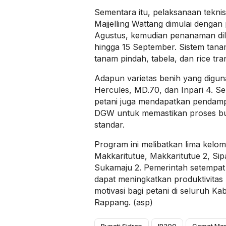
Sementara itu, pelaksanaan tekni
Majjelling Wattang dimulai dengan
Agustus, kemudian penanaman di
hingga 15 September. Sistem tana
tanam pindah, tabela, dan rice tra
Adapun varietas benih yang digu
Hercules, MD.70, dan Inpari 4. S
petani juga mendapatkan pendamp
DGW untuk memastikan proses bud
standar.
Program ini melibatkan lima kelom
Makkaritutue, Makkaritutue 2, Si
Sukamaju 2. Pemerintah setempat 
dapat meningkatkan produktivitas 
motivasi bagi petani di seluruh K
Rappang. (asp)
Bupati Sidrap
IP300
Camat Mar