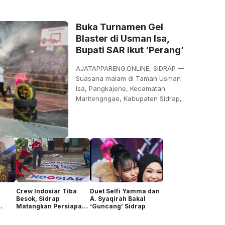
Buka Turnamen Gel
Blaster di Usman Isa,
Bupati SAR Ikut ‘Perang’
AJATAPPARENG.ONLINE, SIDRAP —
Suasana malam di Taman Usman
Isa, Pangkajene, Kecamatan
Maritengngae, Kabupaten Sidrap,
Crew Indosiar Tiba
Duet Selfi Yamma dan
Besok, Sidrap
A. Syaqirah Bakal
Matangkan Persiapan
‘Guncang’ Sidrap
Audisi DA8