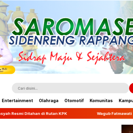
Entertainment
Olahraga
Otomotif
Komunitas
Kamp
i Rutan KPK
Wagub Fatmawati Rusdi Lepas Ekspor 10