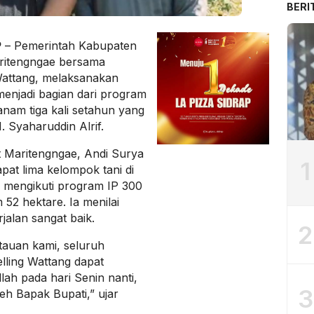
BERI
P
– Pemerintah Kabupaten
ritengngae bersama
Wattang, melaksanakan
menjadi bagian dari program
anam tiga kali setahun yang
. Syaharuddin Alrif.
t Maritengngae, Andi Surya
1
at lima kelompok tani di
g mengikuti program IP 300
52 hektare. Ia menilai
jalan sangat baik.
2
tauan kami, seluruh
lling Wattang dapat
llah pada hari Senin nanti,
3
eh Bapak Bupati,” ujar