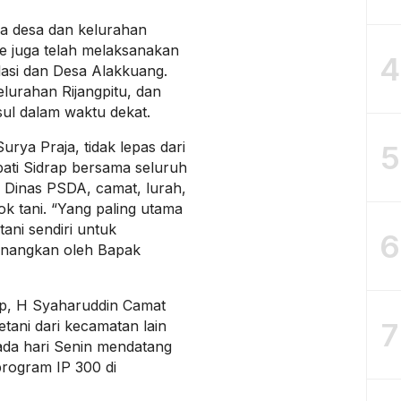
pa desa dan kelurahan
e juga telah melaksanakan
4
lasi dan Desa Alakkuang.
lurahan Rijangpitu, dan
ul dalam waktu dekat.
rya Praja, tidak lepas dari
5
ati Sidrap bersama seluruh
, Dinas PSDA, camat, lurah,
k tani. “Yang paling utama
tani sendiri untuk
6
anangkan oleh Bapak
ap, H Syaharuddin Camat
7
ani dari kecamatan lain
da hari Senin mendatang
program IP 300 di