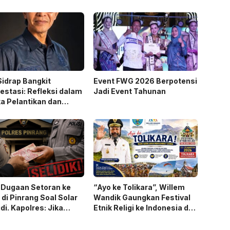
Sidrap Bangkit
Event FWG 2026 Berpotensi
estasi: Refleksi dalam
Jadi Event Tahunan
a Pelantikan dan
rda 2026
, Dugaan Setoran ke
“Ayo ke Tolikara”, Willem
i di Pinrang Soal Solar
Wandik Gaungkan Festival
di. Kapolres: Jika
Etnik Religi ke Indonesia dan
kti Akan Diproses
Dunia