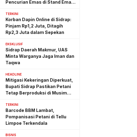
Pencurian Emas di Stand Emas
Pasar Rappang
TERKINI
Korban Dapin Online di Sidrap:
Pinjam Rp1,2 Juta, Ditagih
Rp2,3 Juta dalam Sepekan
EKSKLUSIF
Sidrap Daerah Makmur, UAS
Minta Warganya Jaga Iman dan
Taqwa
HEADLINE
Mitigasi Kekeringan Diperkuat,
Bupati Sidrap Pastikan Petani
Tetap Berproduksi di Musim
Kemarau
TERKINI
Barcode BBM Lambat,
Pompanisasi Petani di Tellu
Limpoe Terkendala
BISNIS