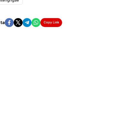
ita
Copy Link