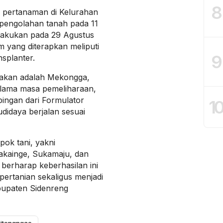
8
s pertanaman di Kelurahan
 pengolahan tanah pada 11
lakukan pada 29 Agustus
m yang diterapkan meliputi
9
nsplanter.
nakan adalah Mekongga,
elama masa pemeliharaan,
ingan dari Formulator
1
idaya berjalan sesuai
pok tani, yakni
pakainge, Sukamaju, dan
berharap keberhasilan ini
pertanian sekaligus menjadi
abupaten Sidenreng
itengngae