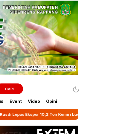
CARI
us
Event
Video
Opini
,2 Ton Kemiri Luwu ke Jeddah
Mitigasi Kekeringan 