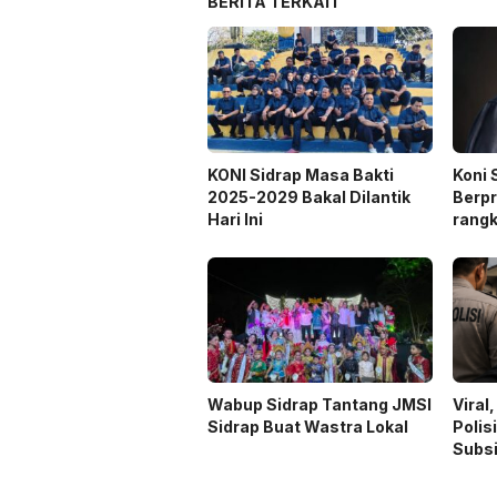
BERITA TERKAIT
KONI Sidrap Masa Bakti
Koni 
2025-2029 Bakal Dilantik
Berpr
Hari Ini
rangk
Rake
Wabup Sidrap Tantang JMSI
Viral
Sidrap Buat Wastra Lokal
Polis
Subsi
Terbu