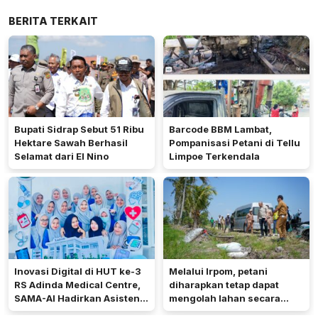
BERITA TERKAIT
Bupati Sidrap Sebut 51 Ribu
Barcode BBM Lambat,
Hektare Sawah Berhasil
Pompanisasi Petani di Tellu
Selamat dari El Nino
Limpoe Terkendala
Inovasi Digital di HUT ke-3
Melalui Irpom, petani
RS Adinda Medical Centre,
diharapkan tetap dapat
SAMA-AI Hadirkan Asisten
mengolah lahan secara
Gizi Berbasis AI
optimal meski di tengah