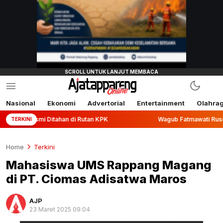
Nasional
Ekonomi
Advertorial
Entertainment
Olahra
Ditahan di Rutan KPK
Wagub Fatmawati Rusdi Lepas Ekspor
TERKINI
Home
Terkini
Mahasiswa UMS Rappang Magang
di PT. Ciomas Adisatwa Maros
AJP
23 Maret 2025 09:04